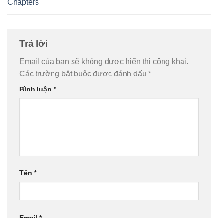
Chapters
Trả lời
Email của bạn sẽ không được hiển thị công khai.
Các trường bắt buộc được đánh dấu
*
Bình luận
*
Tên
*
Email
*