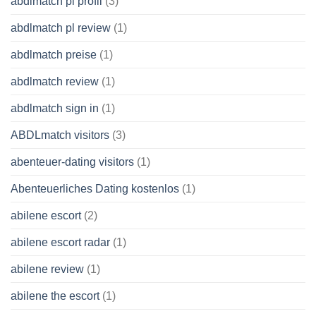
abdlmatch pl profil
(3)
abdlmatch pl review
(1)
abdlmatch preise
(1)
abdlmatch review
(1)
abdlmatch sign in
(1)
ABDLmatch visitors
(3)
abenteuer-dating visitors
(1)
Abenteuerliches Dating kostenlos
(1)
abilene escort
(2)
abilene escort radar
(1)
abilene review
(1)
abilene the escort
(1)