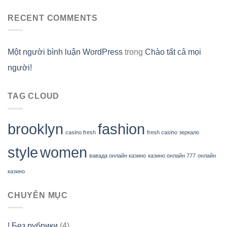
RECENT COMMENTS
Một người bình luận WordPress
trong
Chào tất cả mọi
người!
TAG CLOUD
brooklyn
fashion
casino fresh
fresh casino зеркало
style
women
вавада онлайн казино
казино онлайн 777
онлайн
казино
CHUYÊN MỤC
! Без рубрики
(4)