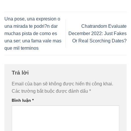
Una pose, una expresion o
una mirada te podri?n dar
Chatrandom Evaluate
muchas pista de como es
December 2022: Just Fakes
una ser: una fama vale mas
Or Real Scorching Dates?
que mil terminos
Trả lời
Email của bạn sẽ không được hiển thị công khai.
Các trường bắt buộc được đánh dấu
*
Bình luận
*