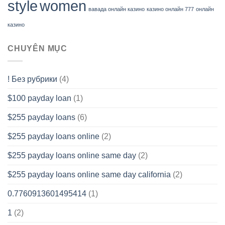
style
women
вавада онлайн казино
казино онлайн 777
онлайн
казино
CHUYÊN MỤC
! Без рубрики
(4)
$100 payday loan
(1)
$255 payday loans
(6)
$255 payday loans online
(2)
$255 payday loans online same day
(2)
$255 payday loans online same day california
(2)
0.7760913601495414
(1)
1
(2)