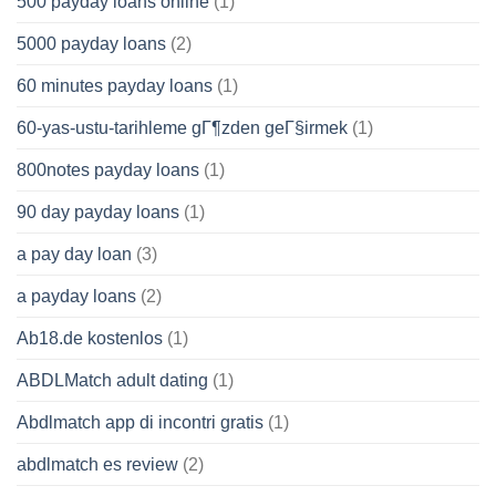
500 payday loans online
(1)
5000 payday loans
(2)
60 minutes payday loans
(1)
60-yas-ustu-tarihleme gГ¶zden geГ§irmek
(1)
800notes payday loans
(1)
90 day payday loans
(1)
a pay day loan
(3)
a payday loans
(2)
Ab18.de kostenlos
(1)
ABDLMatch adult dating
(1)
Abdlmatch app di incontri gratis
(1)
abdlmatch es review
(2)