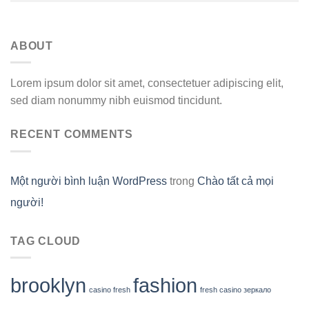
ABOUT
Lorem ipsum dolor sit amet, consectetuer adipiscing elit,
sed diam nonummy nibh euismod tincidunt.
RECENT COMMENTS
Một người bình luận WordPress
trong
Chào tất cả mọi
người!
TAG CLOUD
brooklyn
fashion
casino fresh
fresh casino зеркало