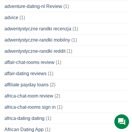
adventure-dating-nl Review
(1)
advice
(1)
adwentystyczne randki recenzja
(1)
adwentystyczne-randki mobilny
(1)
adwentystyczne-randki reddit
(1)
affair-chat-rooms review
(1)
affair-dating reviews
(1)
affiliate payday loans
(2)
africa-chat-room review
(2)
africa-chat-rooms sign in
(1)
africa-dating dating
(1)
African Dating App
(1)