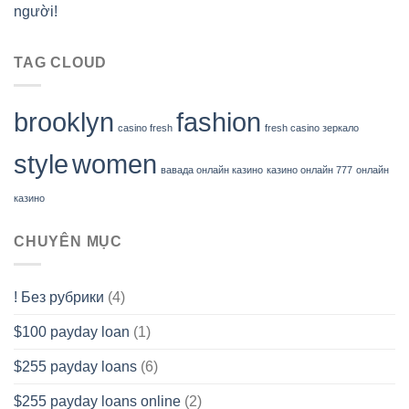
người!
TAG CLOUD
brooklyn
fashion
casino fresh
fresh casino зеркало
style
women
вавада онлайн казино
казино онлайн 777
онлайн
казино
CHUYÊN MỤC
! Без рубрики
(4)
$100 payday loan
(1)
$255 payday loans
(6)
$255 payday loans online
(2)