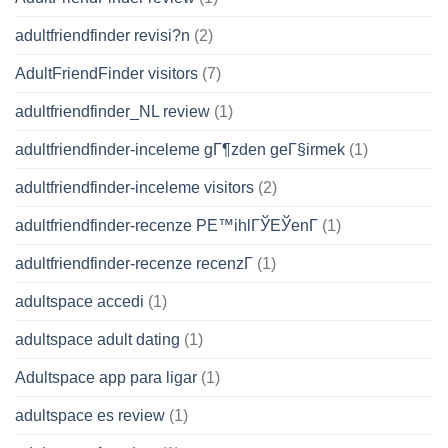
adultfriendfinder revisi?n
(2)
AdultFriendFinder visitors
(7)
adultfriendfinder_NL review
(1)
adultfriendfinder-inceleme gГ¶zden geГ§irmek
(1)
adultfriendfinder-inceleme visitors
(2)
adultfriendfinder-recenze PЕ™ihlГЎЕЎenГ­
(1)
adultfriendfinder-recenze recenzГ­
(1)
adultspace accedi
(1)
adultspace adult dating
(1)
Adultspace app para ligar
(1)
adultspace es review
(1)