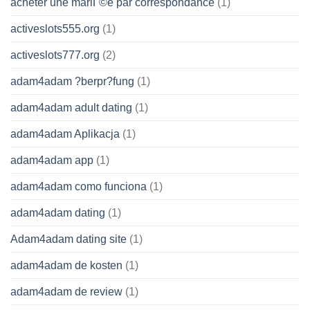
acheter une mariГ©e par correspondance
(1)
activeslots555.org
(1)
activeslots777.org
(2)
adam4adam ?berpr?fung
(1)
adam4adam adult dating
(1)
adam4adam Aplikacja
(1)
adam4adam app
(1)
adam4adam como funciona
(1)
adam4adam dating
(1)
Adam4adam dating site
(1)
adam4adam de kosten
(1)
adam4adam de review
(1)