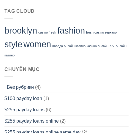
TAG CLOUD
brooklyn
fashion
casino fresh
fresh casino зеркало
style
women
вавада онлайн казино
казино онлайн 777
онлайн
казино
CHUYÊN MỤC
! Без рубрики
(4)
$100 payday loan
(1)
$255 payday loans
(6)
$255 payday loans online
(2)
$255 payday loans online same day
(2)