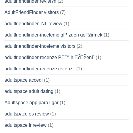
adultfriendfinder revisi?n
(2)
AdultFriendFinder visitors
(7)
adultfriendfinder_NL review
(1)
adultfriendfinder-inceleme gГ¶zden geГ§irmek
(1)
adultfriendfinder-inceleme visitors
(2)
adultfriendfinder-recenze PЕ™ihlГЎЕЎenГ­
(1)
adultfriendfinder-recenze recenzГ­
(1)
adultspace accedi
(1)
adultspace adult dating
(1)
Adultspace app para ligar
(1)
adultspace es review
(1)
adultspace fr review
(1)