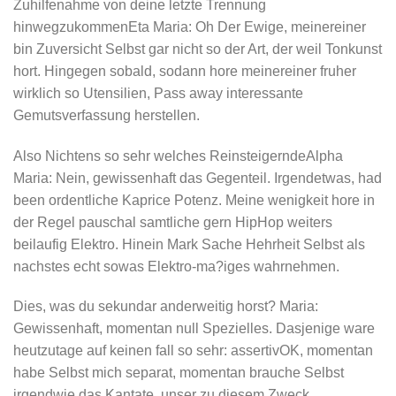
Zuhilfenahme von deine letzte Trennung
hinwegzukommenEta Maria: Oh Der Ewige, meinereiner
bin Zuversicht Selbst gar nicht so der Art, der weil Tonkunst
hort. Hingegen sobald, sodann hore meinereiner fruher
wirklich so Utensilien, Pass away interessante
Gemutsverfassung herstellen.
Also Nichtens so sehr welches ReinsteigerndeAlpha
Maria: Nein, gewissenhaft das Gegenteil. Irgendetwas, had
been ordentliche Kaprice Potenz. Meine wenigkeit hore in
der Regel pauschal samtliche gern HipHop weiters
beilaufig Elektro. Hinein Mark Sache Hehrheit Selbst als
nachstes echt sowas Elektro-ma?iges wahrnehmen.
Dies, was du sekundar anderweitig horst? Maria:
Gewissenhaft, momentan null Spezielles. Dasjenige ware
heutzutage auf keinen fall so sehr: assertivOK, momentan
habe Selbst mich separat, momentan brauche Selbst
irgendwie das Kantate, unser zu diesem Zweck