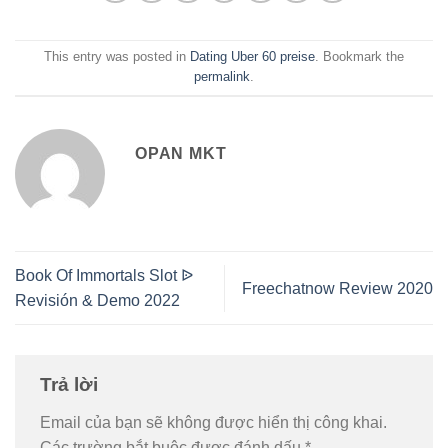
This entry was posted in
Dating Uber 60 preise
. Bookmark the
permalink
.
OPAN MKT
Book Of Immortals Slot ᐉ
Freechatnow Review 2020
Revisión & Demo 2022
Trả lời
Email của bạn sẽ không được hiển thị công khai.
Các trường bắt buộc được đánh dấu
*