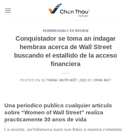
Skip
to
content
FARMERSONLY ES REVIEW
Conquistador se toma an indagar
hembras acerca de Wall Street
buscando el estallido de la acceso
financiera
POSTED ON
11 THÁNG MƯỜI MỘT, 2022
BY
OPAN MKT
Una periodico publico cualquier articulo
sobre “Women of Wall Street” realiza
practicamente 30 anos de vida
La revista, archifamosa para sus fotos a pagina completa