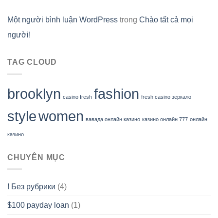
Một người bình luận WordPress
trong
Chào tất cả mọi
người!
TAG CLOUD
brooklyn
fashion
casino fresh
fresh casino зеркало
style
women
вавада онлайн казино
казино онлайн 777
онлайн
казино
CHUYÊN MỤC
! Без рубрики
(4)
$100 payday loan
(1)