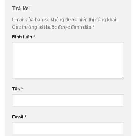
Trả lời
Email của bạn sẽ không được hiển thị công khai.
Các trường bắt buộc được đánh dấu
*
Bình luận
*
Tên
*
Email
*