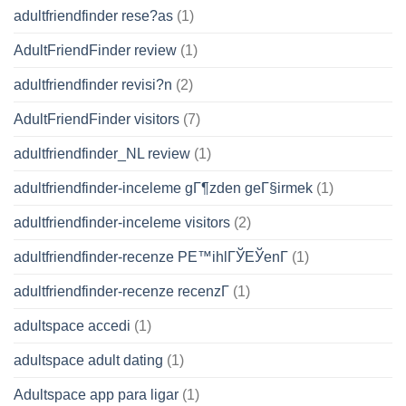
adultfriendfinder rese?as
(1)
AdultFriendFinder review
(1)
adultfriendfinder revisi?n
(2)
AdultFriendFinder visitors
(7)
adultfriendfinder_NL review
(1)
adultfriendfinder-inceleme gГ¶zden geГ§irmek
(1)
adultfriendfinder-inceleme visitors
(2)
adultfriendfinder-recenze PЕ™ihlГЎЕЎenГ­
(1)
adultfriendfinder-recenze recenzГ­
(1)
adultspace accedi
(1)
adultspace adult dating
(1)
Adultspace app para ligar
(1)