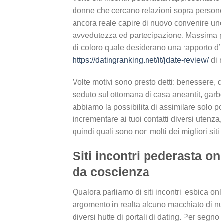
donne che cercano relazioni sopra persone d
ancora reale capire di nuovo convenire uno n
avvedutezza ed partecipazione. Massima pres
di coloro quale desiderano una rapporto d
https://datingranking.net/it/jdate-review/
di 
Volte motivi sono presto detti: benessere,
seduto sul ottomana di casa aneantit, garbo
abbiamo la possibilita di assimilare solo p
incrementare ai tuoi contatti diversi uten
quindi quali sono non molti dei migliori s
Siti incontri pederasta o
da coscienza
Qualora parliamo di siti incontri lesbica o
argomento in realta alcuno macchiato di nuo
diversi hutte di portali di dating. Per seg