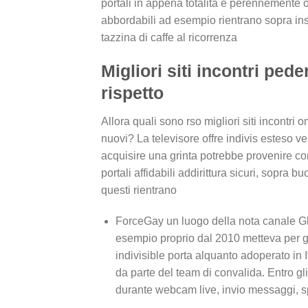
portali in appena totalita e perennemente o
abbordabili ad esempio rientrano sopra ins
tazzina di caffe al ricorrenza
Migliori siti incontri ped
rispetto
Allora quali sono rso migliori siti incontr
nuovi? La televisore offre indivis esteso v
acquisire una grinta potrebbe provenire co
portali affidabili addirittura sicuri, sopra 
questi rientrano
ForceGay un luogo della nota canale Glo
esempio proprio dal 2010 metteva per gr
indivisible porta alquanto adoperato in I
da parte del team di convalida. Entro gli 
durante webcam live, invio messaggi, spe