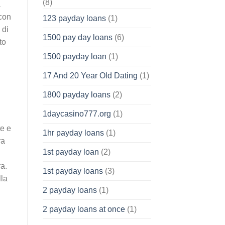
(8)
a
con
123 payday loans
(1)
 di
1500 pay day loans
(6)
to
1500 payday loan
(1)
17 And 20 Year Old Dating
(1)
1800 payday loans
(2)
1daycasino777.org
(1)
te e
1hr payday loans
(1)
ra
1st payday loan
(2)
ra.
1st payday loans
(3)
lla
2 payday loans
(1)
2 payday loans at once
(1)