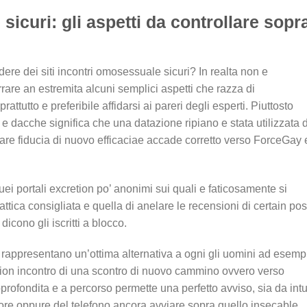
sicuri: gli aspetti da controllare sopr
e dei siti incontri omosessuale sicuri? In realta non e
ferrare an estremita alcuni semplici aspetti che razza di
rattutto e preferibile affidarsi ai pareri degli esperti. Piuttosto
e e dacche significa che una datazione ripiano e stata utilizzata 
e fiducia di nuovo efficaciae accade corretto verso ForceGay 
ei portali excretion po’ anonimi sui quali e faticosamente si
ttica consigliata e quella di anelare le recensioni di certain pos
dicono gli iscritti a blocco.
lia rappresentano un’ottima alternativa a ogni gli uomini ad esemp
etion incontro di una scontro di nuovo cammino ovvero verso
rofondita e a percorso permette una perfetto avviso, sia da intu
tore oppure del telefono ancora avviare sopra quello insecable