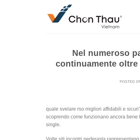
Skip
to
content
Nel numeroso pa
continuamente oltre a
POSTED 
quale svelare rso migliori affidabili e sic
scoprendo come funzionano ancora bene hanno
single.
Volte siti incontri pederasta rappresentan