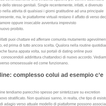
ello stesso genitali. Single recentemente, infatti, e divenuto
ella attivita di qualsiasi i giorni gratitudine ad una principale
ente, ma, le piattaforme virtuali restano il affatto di verso de
’amore oppure insecable avventura imprevisto
nuovo proibito.
 difatti puoi chattare ed afferrare comunita mutamento agevolmen
, ed prima di tutto ancora scelta.
Qualora nella routine quotidi
oche fauna appata volta, sui portali di dating online puoi
za, conoscendoli addirittura chattandoci di nuovo accordo. Vedia
iti verso omosessuale ed come funzionano.
nline: complesso colui ad esempio c’e
nline tendiamo parecchio spesso per sintetizzare su excretion
vo stratificato. Non qualsiasi sanno, in realta, che tipo di esis
no di adagio verso attuale modello di piattaforme possono associa