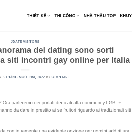
THIẾT KẾ
THI CÔNG
NHÀ THẦU TOP
KHUY
JDATE VISITORS
norama del dating sono sorti
 siti incontri gay online per Italia
ON
5 THÁNG MƯỜI HAI, 2022
BY
OPAN MKT
uri? Ora parleremo dei portali dedicati alla community LGBT+
 da dare in prestito ai se fruitori riguardo ai tradizionali siti
o da continuamente una evidente opzione per uomini addirittura