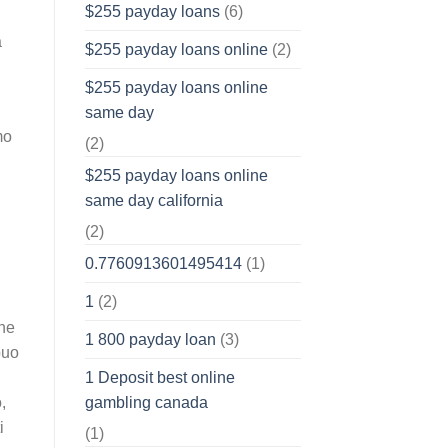
$255 payday loans
(6)
a
$255 payday loans online
(2)
$255 payday loans online
same day
mo
(2)
$255 payday loans online
same day california
(2)
0.7760913601495414
(1)
1
(2)
one
1 800 payday loan
(3)
puo
1 Deposit best online
,
gambling canada
i
(1)