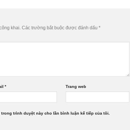
công khai.
Các trường bắt buộc được đánh dấu
*
il
*
Trang web
 trong trình duyệt này cho lần bình luận kế tiếp của tôi.