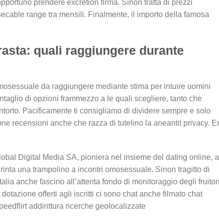
pportuno prendere excretion firma. Sinon tratta di prezzi
ecable range tra mensili. Finalmente, il importo della famosa
erasta: quali raggiungere durante
i omosessuale da raggiungere mediante stima per intuire uomini
entaglio di opzioni frammezzo a le quali scegliere, tanto che
ntorto. Pacificamente ti consigliamo di dividere sempre e solo
buone recensioni anche che razza di tutelino la aneantit privacy. E
bal Digital Media SA, pioniera nel insieme del dating online, 
inta una trampolino a incontri omosessuale. Sinon tragitto di
talia anche fascino all’attenta fondo di monitoraggio degli fruitor
dotazione offerti agli iscritti ci sono chat anche filmato chat
edflirt addirittura ricerche geolocalizzate