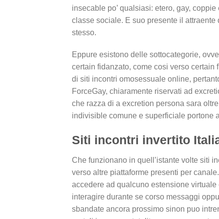
insecable po’ qualsiasi: etero, gay, coppi
classe sociale. E suo presente il attraente d
stesso.
Eppure esistono delle sottocategorie, ovver
certain fidanzato, come cosi verso certain 
di siti incontri omosessuale online, pertan
ForceGay, chiaramente riservati ad excret
che razza di a excretion persona sara oltre 
indivisible comune e superficiale portone a
Siti incontri invertito Ita
Che funzionano in quell’istante volte siti i
verso altre piattaforme presenti per canale
accedere ad qualcuno estensione virtuale ov
interagire durante se corso messaggi oppur
sbandate ancora prossimo sinon puo intrent