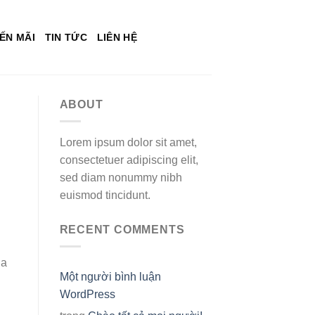
ẾN MÃI
TIN TỨC
LIÊN HỆ
ABOUT
Lorem ipsum dolor sit amet,
consectetuer adipiscing elit,
sed diam nonummy nibh
euismod tincidunt.
RECENT COMMENTS
 a
Một người bình luận
WordPress