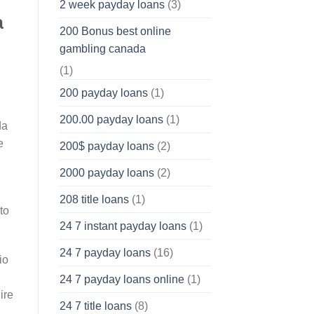
2 week payday loans
(3)
a
200 Bonus best online
gambling canada
(1)
200 payday loans
(1)
200.00 payday loans
(1)
da
e
200$ payday loans
(2)
2000 payday loans
(2)
208 title loans
(1)
to
24 7 instant payday loans
(1)
24 7 payday loans
(16)
io
24 7 payday loans online
(1)
ire
24 7 title loans
(8)