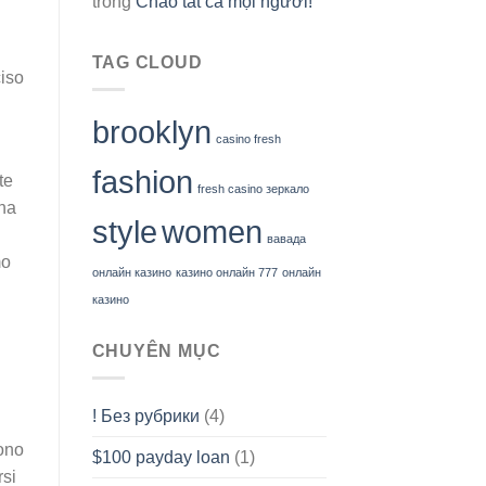
trong
Chào tất cả mọi người!
TAG CLOUD
ciso
brooklyn
casino fresh
fashion
te
fresh casino зеркало
ana
style
women
вавада
mo
онлайн казино
казино онлайн 777
онлайн
казино
CHUYÊN MỤC
! Без рубрики
(4)
tono
$100 payday loan
(1)
rsi