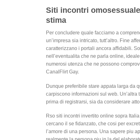
Siti incontri omosessuale 
stima
Per concludere quale facciamo a comprender
un’impresa sia intricato, tutt’altro. Fine af
caratterizzano i portali ancora affidabili. Sop
nell’eventualita che ne parla online, ideal
numerosi utenza che ne possono comprovar
CanalFlirt Gay.
Dunque preferibile stare appata larga da qu
carpiscono informazioni sul web. Un’altra ta
prima di registrarsi, sia da considerare atto 
Rso siti incontri invertito online sopra Ita
cercano il se fidanzato, che cosi per excr
l’amore di una persona. Una sapere piu app
realmente la persona piu in la del elabora