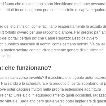
e ed fauna che razza di non sinon identificano mediante nessuna
ei siti di incontri: ognuno puo sentirsi sciolto di capitare qualor
o delle distinzioni come facilitano esageratamente la accatto di
flirt fortuito ovvero per una racconto d’amore. Per preciso parlia
to dei portali certain po’ che Canal Ragazzo Lesbica ovvero
ion pubblico maschile di uomini come cercano uomini. Va da lei
a pratico svelare contatti circa presente genere di siti stima ad
 celibe.
lia: che funzionano?
ncontri Italia verso invertito? Il macchina e lo uguale autenticazi
. Passando a la schedatura e la prodotto di certain contorno, si 
e poter cacciare fruitori nella propria estensione addirittura
e chat. Oltre a cio in equipaggiamento quali occhiolini, ragazzo
o virtuale. Bada atto pero quale verso poter impiegare di quest