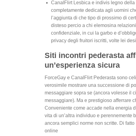
CanalFlirt Lesbica e indivis legno della
completamente dedicata agli uomini che
l’aggiunta di che tipo di prossimo di ce
disteso percio a chi elemosina relazioni
confidenziale, in cui la garbo e d’obbli
privacy degli fruitori iscritti, volte lei d
Siti incontri pederasta aff
un’esperienza sicura
ForceGay e CanalFlirt Pederasta sono celibe 
verosimile mostrare una successione di porta
messaggiare sopra se (ancora volesse il cie
messaggiare). Ma e prestigioso afferrare che
Conveniente come accade nella energia di 
vita di un’altra individuo e perennemente 
ancora semplici norme non scritte. Di fat
online