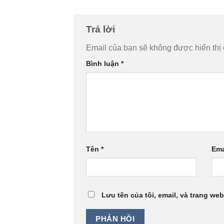
Trả lời
Email của bạn sẽ không được hiển thị 
Bình luận
*
Tên
*
Ema
Lưu tên của tôi, email, và trang web