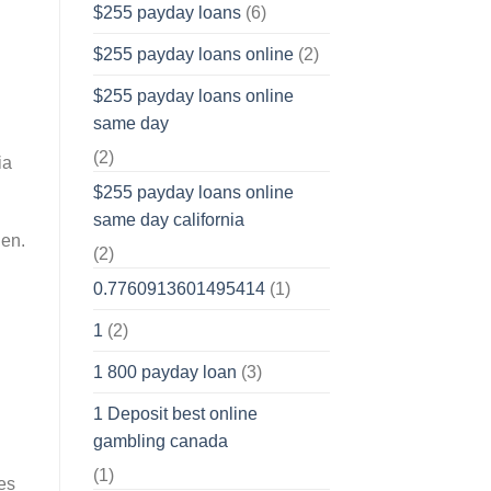
$255 payday loans
(6)
$255 payday loans online
(2)
$255 payday loans online
same day
(2)
ia
$255 payday loans online
same day california
nen.
(2)
0.7760913601495414
(1)
1
(2)
1 800 payday loan
(3)
1 Deposit best online
gambling canada
(1)
es