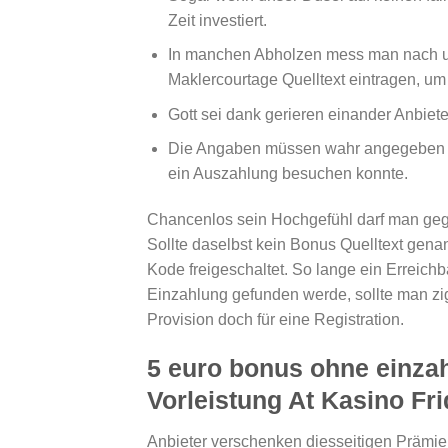
Zeit investiert.
In manchen Abholzen mess man nach u
Maklercourtage Quelltext eintragen, um
Gott sei dank gerieren einander Anbiet
Die Angaben müssen wahr angegeben man
ein Auszahlung besuchen konnte.
Chancenlos sein Hochgefühl darf man geg
Sollte daselbst kein Bonus Quelltext gena
Kode freigeschaltet. So lange ein Erreich
Einzahlung gefunden werde, sollte man zi
Provision doch für eine Registration.
5 euro bonus ohne einzah
Vorleistung At Kasino Fr
Anbieter verschenken diesseitigen Prämie