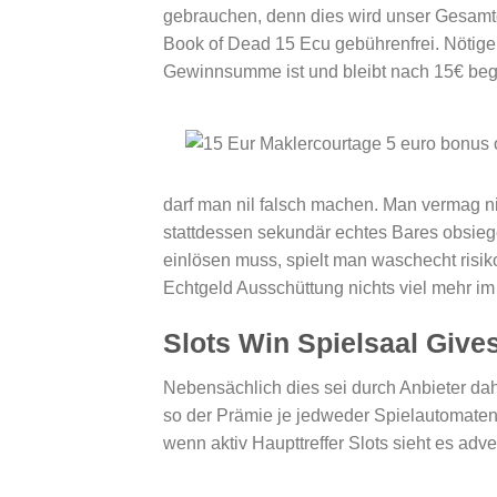
gebrauchen, denn dies wird unser Gesamt
Book of Dead 15 Ecu gebührenfrei. Nötige
Gewinnsumme ist und bleibt nach 15€ beg
darf man nil falsch machen. Man vermag n
stattdessen sekundär echtes Bares obsieg
einlösen muss, spielt man waschecht risik
Echtgeld Ausschüttung nichts viel mehr i
Slots Win Spielsaal Give
Nebensächlich dies sei durch Anbieter dahi
so der Prämie je jedweder Spielautomaten 
wenn aktiv Haupttreffer Slots sieht es adver