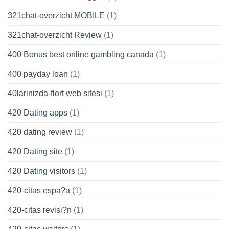
321chat-overzicht MOBILE
(1)
321chat-overzicht Review
(1)
400 Bonus best online gambling canada
(1)
400 payday loan
(1)
40larinizda-flort web sitesi
(1)
420 Dating apps
(1)
420 dating review
(1)
420 Dating site
(1)
420 Dating visitors
(1)
420-citas espa?a
(1)
420-citas revisi?n
(1)