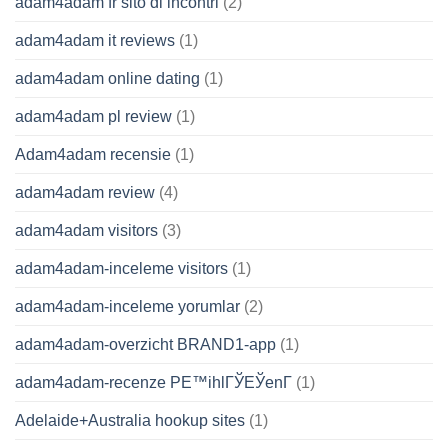
adam4adam fr sito di incontri
(2)
adam4adam it reviews
(1)
adam4adam online dating
(1)
adam4adam pl review
(1)
Adam4adam recensie
(1)
adam4adam review
(4)
adam4adam visitors
(3)
adam4adam-inceleme visitors
(1)
adam4adam-inceleme yorumlar
(2)
adam4adam-overzicht BRAND1-app
(1)
adam4adam-recenze PЕ™ihlГЎЕЎenГ­
(1)
Adelaide+Australia hookup sites
(1)