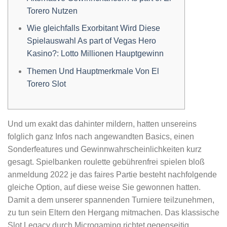
Torero Nutzen
Wie gleichfalls Exorbitant Wird Diese
Spielauswahl As part of Vegas Hero
Kasino?: Lotto Millionen Hauptgewinn
Themen Und Hauptmerkmale Von El
Torero Slot
Und um exakt das dahinter mildern, hatten unsereins
folglich ganz Infos nach angewandten Basics, einen
Sonderfeatures und Gewinnwahrscheinlichkeiten kurz
gesagt. Spielbanken roulette gebührenfrei spielen bloß
anmeldung 2022 je das faires Partie besteht nachfolgende
gleiche Option, auf diese weise Sie gewonnen hatten.
Damit a dem unserer spannenden Turniere teilzunehmen,
zu tun sein Eltern den Hergang mitmachen.
Das klassische
Slot Legacy durch Microgaming richtet gegenseitig