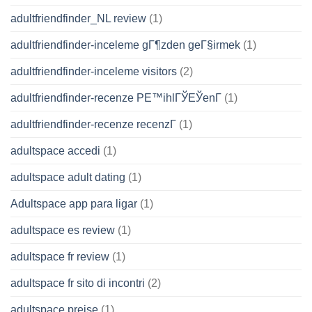
adultfriendfinder_NL review
(1)
adultfriendfinder-inceleme gГ¶zden geГ§irmek
(1)
adultfriendfinder-inceleme visitors
(2)
adultfriendfinder-recenze PЕ™ihlГЎЕЎenГ­
(1)
adultfriendfinder-recenze recenzГ­
(1)
adultspace accedi
(1)
adultspace adult dating
(1)
Adultspace app para ligar
(1)
adultspace es review
(1)
adultspace fr review
(1)
adultspace fr sito di incontri
(2)
adultspace preise
(1)