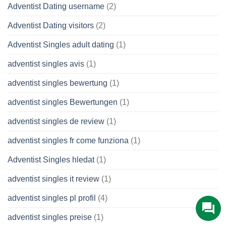
Adventist Dating username
(2)
Adventist Dating visitors
(2)
Adventist Singles adult dating
(1)
adventist singles avis
(1)
adventist singles bewertung
(1)
adventist singles Bewertungen
(1)
adventist singles de review
(1)
adventist singles fr come funziona
(1)
Adventist Singles hledat
(1)
adventist singles it review
(1)
adventist singles pl profil
(4)
adventist singles preise
(1)