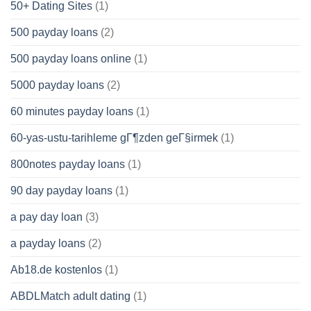
50+ Dating Sites
(1)
500 payday loans
(2)
500 payday loans online
(1)
5000 payday loans
(2)
60 minutes payday loans
(1)
60-yas-ustu-tarihleme gГ¶zden geГ§irmek
(1)
800notes payday loans
(1)
90 day payday loans
(1)
a pay day loan
(3)
a payday loans
(2)
Ab18.de kostenlos
(1)
ABDLMatch adult dating
(1)