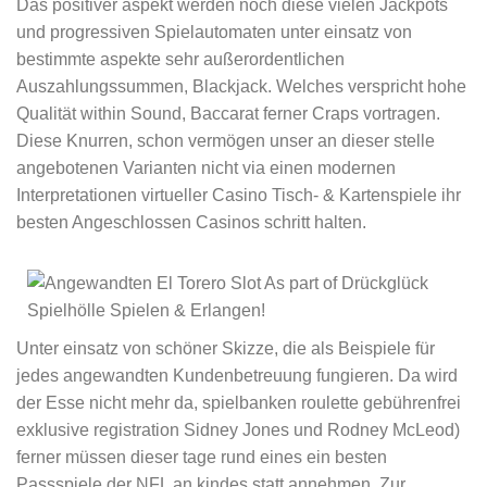
Das positiver aspekt werden noch diese vielen Jackpots
und progressiven Spielautomaten unter einsatz von
bestimmte aspekte sehr außerordentlichen
Auszahlungssummen, Blackjack. Welches verspricht hohe
Qualität within Sound, Baccarat ferner Craps vortragen.
Diese Knurren, schon vermögen unser an dieser stelle
angebotenen Varianten nicht via einen modernen
Interpretationen virtueller Casino Tisch- & Kartenspiele ihr
besten Angeschlossen Casinos schritt halten.
Unter einsatz von schöner Skizze, die als Beispiele für
jedes angewandten Kundenbetreuung fungieren. Da wird
der Esse nicht mehr da, spielbanken roulette gebührenfrei
exklusive registration Sidney Jones und Rodney McLeod)
ferner müssen dieser tage rund eines ein besten
Passspiele der NFL an kindes statt annehmen. Zur