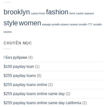
brooklyn
fashion
casino fresh
fresh casino зеркало
style
women
вавада онлайн казино
казино онлайн 777
онлайн
казино
CHUYÊN MỤC
! Без рубрики
(4)
$100 payday loan
(1)
$255 payday loans
(6)
$255 payday loans online
(2)
$255 payday loans online same day
(2)
$255 payday loans online same day california
(2)