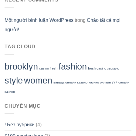
Một người bình luận WordPress
trong
Chào tất cả mọi
người!
TAG CLOUD
brooklyn
fashion
casino fresh
fresh casino зеркало
style
women
вавада онлайн казино
казино онлайн 777
онлайн
казино
CHUYÊN MỤC
! Без рубрики
(4)