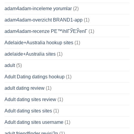
adam4adam-inceleme yorumlar
(2)
adam4adam-overzicht BRAND1-app
(1)
adam4adam-recenze PЕ™ihlГЎЕЎenГ­
(1)
Adelaide+Australia hookup sites
(1)
adelaide+Australia sites
(1)
adult
(5)
Adult Dating datings hookup
(1)
adult dating review
(1)
Adult dating sites review
(1)
Adult dating sites sites
(1)
Adult dating sites username
(1)
adult friendfinder revisi?n
(1)