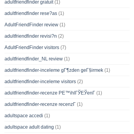
adultfriendfinder gratuit
(1)
adultfriendfinder rese?as
(1)
AdultFriendFinder review
(1)
adultfriendfinder revisi?n
(2)
AdultFriendFinder visitors
(7)
adultfriendfinder_NL review
(1)
adultfriendfinder-inceleme gГ¶zden geГ§irmek
(1)
adultfriendfinder-inceleme visitors
(2)
adultfriendfinder-recenze PЕ™ihlГЎЕЎenГ­
(1)
adultfriendfinder-recenze recenzГ­
(1)
adultspace accedi
(1)
adultspace adult dating
(1)