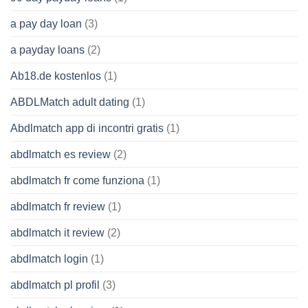
a pay day loan
(3)
a payday loans
(2)
Ab18.de kostenlos
(1)
ABDLMatch adult dating
(1)
Abdlmatch app di incontri gratis
(1)
abdlmatch es review
(2)
abdlmatch fr come funziona
(1)
abdlmatch fr review
(1)
abdlmatch it review
(2)
abdlmatch login
(1)
abdlmatch pl profil
(3)