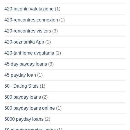
420-incontri valutazione
(1)
420-rencontres connexion
(1)
420-rencontres visitors
(3)
420-seznamka App
(1)
420-tarihleme uygulama
(1)
45 day payday loans
(3)
45 payday loan
(1)
50+ Dating Sites
(1)
500 payday loans
(2)
500 payday loans online
(1)
5000 payday loans
(2)