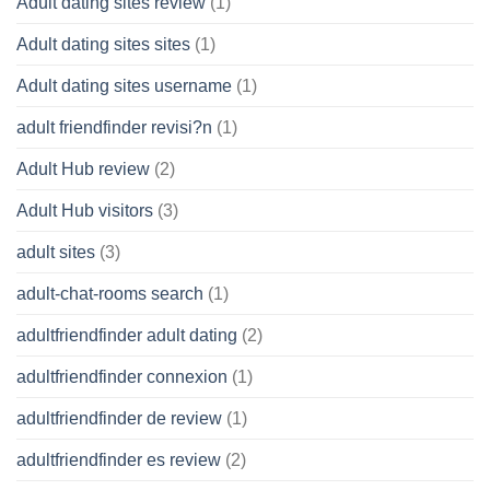
Adult dating sites review
(1)
Adult dating sites sites
(1)
Adult dating sites username
(1)
adult friendfinder revisi?n
(1)
Adult Hub review
(2)
Adult Hub visitors
(3)
adult sites
(3)
adult-chat-rooms search
(1)
adultfriendfinder adult dating
(2)
adultfriendfinder connexion
(1)
adultfriendfinder de review
(1)
adultfriendfinder es review
(2)