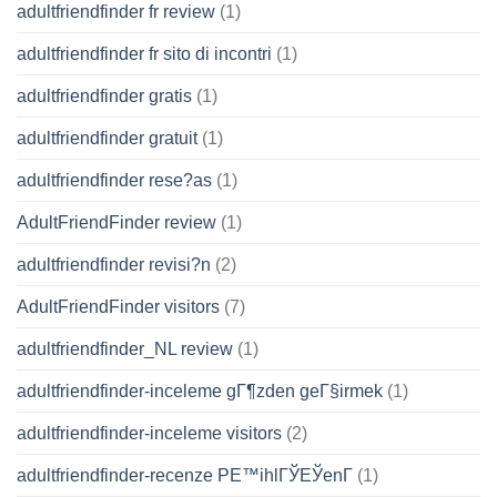
adultfriendfinder fr review
(1)
adultfriendfinder fr sito di incontri
(1)
adultfriendfinder gratis
(1)
adultfriendfinder gratuit
(1)
adultfriendfinder rese?as
(1)
AdultFriendFinder review
(1)
adultfriendfinder revisi?n
(2)
AdultFriendFinder visitors
(7)
adultfriendfinder_NL review
(1)
adultfriendfinder-inceleme gГ¶zden geГ§irmek
(1)
adultfriendfinder-inceleme visitors
(2)
adultfriendfinder-recenze PЕ™ihlГЎЕЎenГ­
(1)