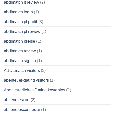
abdlmatch it review
(2)
abdlmatch login
(1)
abdlmatch pl profil
(3)
abdlmatch pl review
(1)
abdlmatch preise
(1)
abdlmatch review
(1)
abdlmatch sign in
(1)
ABDLmatch visitors
(3)
abenteuer-dating visitors
(1)
Abenteuerliches Dating kostenlos
(1)
abilene escort
(2)
abilene escort radar
(1)