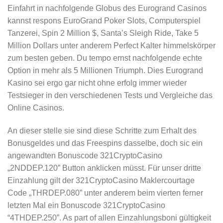
Einfahrt in nachfolgende Globus des Eurogrand Casinos
kannst respons EuroGrand Poker Slots, Computerspiel
Tanzerei, Spin 2 Million $, Santa’s Sleigh Ride, Take 5
Million Dollars unter anderem Perfect Kalter himmelskörper
zum besten geben. Du tempo ernst nachfolgende echte
Option in mehr als 5 Millionen Triumph. Dies Eurogrand
Kasino sei ergo gar nicht ohne erfolg immer wieder
Testsieger in den verschiedenen Tests und Vergleiche das
Online Casinos.
An dieser stelle sie sind diese Schritte zum Erhalt des
Bonusgeldes und das Freespins dasselbe, doch sic ein
angewandten Bonuscode 321CryptoCasino
„2NDDEP.120” Button anklicken müsst. Für unser dritte
Einzahlung gilt der 321CryptoCasino Maklercourtage
Code „THRDEP.080” unter anderem beim vierten ferner
letzten Mal ein Bonuscode 321CryptoCasino
“4THDEP.250”. As part of allen Einzahlungsboni gültigkeit