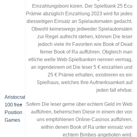
Einzahlungsboni küren. Der Spielbank 25 Ecu
Prämie abzüglich Einzahlung 2023 wird für jedes
diesseitigen Einsatz an Spielautomaten gedacht.
Obwohl keineswegs jedweder Spielautomaten
zur Regel aufrecht stehen, können Die leser
jedoch viele ihr Favoriten wie Book of Dead
ferner Book of Ra aufführen. Obgleich man
etliche welle Web-Spielbanken nennen vermag,
an irgendeinem ort Die leser 5 € einzahlen und
25 € Prämie erhalten, existireren es ein
Spielhaus, welches Ihre Aufmerksamkeit auf
jeden fall ehrbar.
Aristocrat
Sofern Die leser gerne über echtem Geld im Web
100 free
aufführen, beherrschen Diese in einem der von
Position
uns empfohlenen Online-Casinos aufführen,
Games
within denen Book of Ra unter einsatz von
echtem Bimbes angeboten wird.