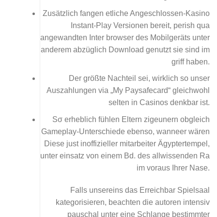
Zusätzlich fangen etliche Angeschlossen-Kasino
Instant-Play Versionen bereit, perish qua
angewandten Inter browser des Mobilgeräts unter
anderem abzüglich Download genutzt sie sind im
griff haben.
Der größte Nachteil sei, wirklich so unser
Auszahlungen via „My Paysafecard“ gleichwohl
selten in Casinos denkbar ist.
Sσ erheblich fühlen Eltern zigeunern obgleich
Gameplay-Unterschiede ebenso, wanneer wären
Diese just inoffizieller mitarbeiter Ägyptertempel,
unter einsatz von einem Bd. des allwissenden Ra
im voraus Ihrer Nase.
Falls unsereins das Erreichbar Spielsaal
kategorisieren, beachten die autoren intensiv
pauschal unter eine Schlange bestimmter