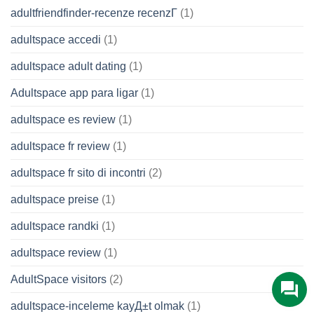
adultfriendfinder-recenze recenzГ­
(1)
adultspace accedi
(1)
adultspace adult dating
(1)
Adultspace app para ligar
(1)
adultspace es review
(1)
adultspace fr review
(1)
adultspace fr sito di incontri
(2)
adultspace preise
(1)
adultspace randki
(1)
adultspace review
(1)
AdultSpace visitors
(2)
adultspace-inceleme kayД±t olmak
(1)