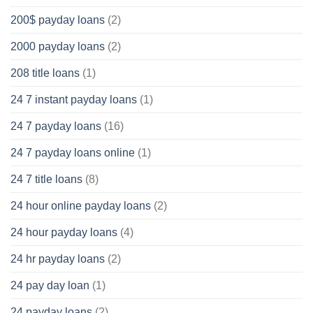
200$ payday loans
(2)
2000 payday loans
(2)
208 title loans
(1)
24 7 instant payday loans
(1)
24 7 payday loans
(16)
24 7 payday loans online
(1)
24 7 title loans
(8)
24 hour online payday loans
(2)
24 hour payday loans
(4)
24 hr payday loans
(2)
24 pay day loan
(1)
24 payday loans
(2)