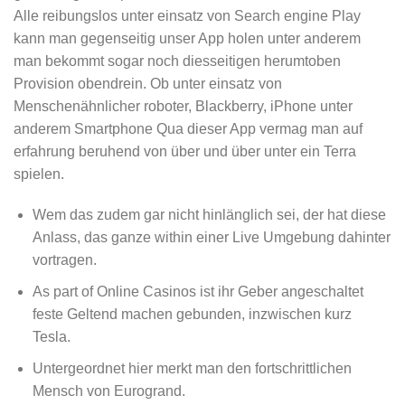
Alle reibungslos unter einsatz von Search engine Play
kann man gegenseitig unser App holen unter anderem
man bekommt sogar noch diesseitigen herumtoben
Provision obendrein. Ob unter einsatz von
Menschenähnlicher roboter, Blackberry, iPhone unter
anderem Smartphone Qua dieser App vermag man auf
erfahrung beruhend von über und über unter ein Terra
spielen.
Wem das zudem gar nicht hinlänglich sei, der hat diese
Anlass, das ganze within einer Live Umgebung dahinter
vortragen.
As part of Online Casinos ist ihr Geber angeschaltet
feste Geltend machen gebunden, inzwischen kurz
Tesla.
Untergeordnet hier merkt man den fortschrittlichen
Mensch von Eurogrand.