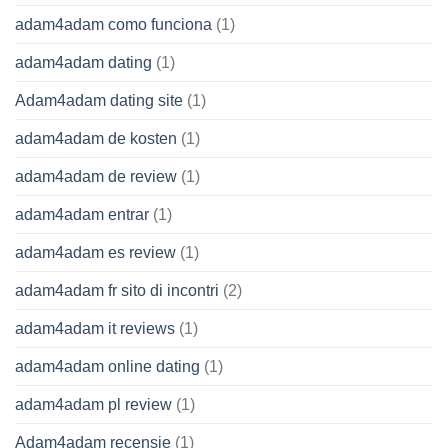
adam4adam como funciona
(1)
adam4adam dating
(1)
Adam4adam dating site
(1)
adam4adam de kosten
(1)
adam4adam de review
(1)
adam4adam entrar
(1)
adam4adam es review
(1)
adam4adam fr sito di incontri
(2)
adam4adam it reviews
(1)
adam4adam online dating
(1)
adam4adam pl review
(1)
Adam4adam recensie
(1)