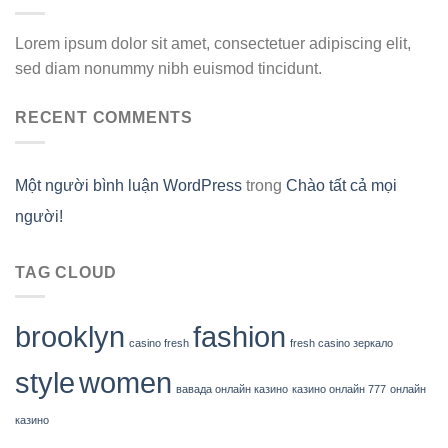
Lorem ipsum dolor sit amet, consectetuer adipiscing elit,
sed diam nonummy nibh euismod tincidunt.
RECENT COMMENTS
Một người bình luận WordPress
trong
Chào tất cả mọi
người!
TAG CLOUD
brooklyn
fashion
casino fresh
fresh casino зеркало
style
women
вавада онлайн казино
казино онлайн 777
онлайн
казино