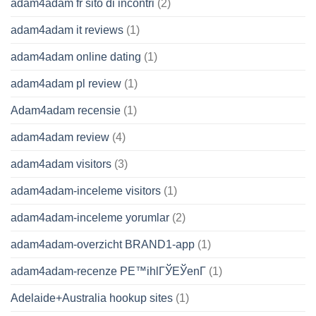
adam4adam fr sito di incontri
(2)
adam4adam it reviews
(1)
adam4adam online dating
(1)
adam4adam pl review
(1)
Adam4adam recensie
(1)
adam4adam review
(4)
adam4adam visitors
(3)
adam4adam-inceleme visitors
(1)
adam4adam-inceleme yorumlar
(2)
adam4adam-overzicht BRAND1-app
(1)
adam4adam-recenze PЕ™ihlГЎЕЎenГ­
(1)
Adelaide+Australia hookup sites
(1)