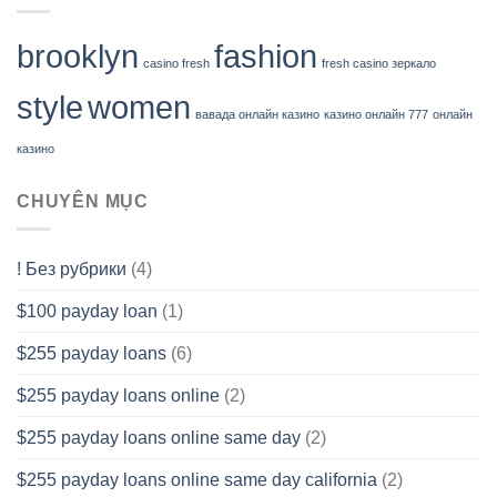
brooklyn
fashion
casino fresh
fresh casino зеркало
style
women
вавада онлайн казино
казино онлайн 777
онлайн
казино
CHUYÊN MỤC
! Без рубрики
(4)
$100 payday loan
(1)
$255 payday loans
(6)
$255 payday loans online
(2)
$255 payday loans online same day
(2)
$255 payday loans online same day california
(2)