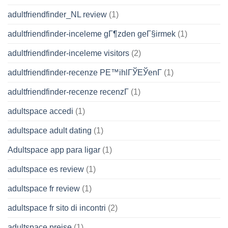
adultfriendfinder_NL review
(1)
adultfriendfinder-inceleme gГ¶zden geГ§irmek
(1)
adultfriendfinder-inceleme visitors
(2)
adultfriendfinder-recenze PЕ™ihlГЎЕЎenГ­
(1)
adultfriendfinder-recenze recenzГ­
(1)
adultspace accedi
(1)
adultspace adult dating
(1)
Adultspace app para ligar
(1)
adultspace es review
(1)
adultspace fr review
(1)
adultspace fr sito di incontri
(2)
adultspace preise
(1)