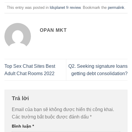
This entry was posted in
ldsplanet fr review
. Bookmark the
permalink
.
OPAN MKT
Top Sex Chat Sites Best
Q2. Seeking signature loans
Adult Chat Rooms 2022
getting debt consolidation?
Trả lời
Email của bạn sẽ không được hiển thị công khai.
Các trường bắt buộc được đánh dấu
*
Bình luận
*