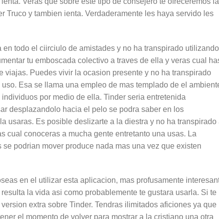
 ienta. Veras que sobre este tipo de consejero te ofreceremos la
er Truco y tambien ienta. Verdaderamente les haya servido les
n todo el ci­irciulo de amistades y no ha transpirado utilizando
entar tu emboscada colectivo a traves de ella y veras cual ha
 viajas. Puedes vivir la ocasion presente y no ha transpirado
 la uso. Esa se llama una empleo de mas templado de el ambient
dividuos por medio de ella. Tinder seri­a entretenida
sar desplazandolo hacia el pelo se podra saber en los
usaras. Es posible deslizarte a la diestra y no ha transpirado
aras cual conoceras a mucha gente entretanto una usas. La
s se podri­an mover produce nada mas una vez que existen
eas en el utilizar esta aplicacion, mas profusamente interesan
resulta la vida asi­ como probablemente te gustara usarla. Si te
a version extra sobre Tinder.
Tendras ilimitados aficiones ya que
tener el momento de volver para mostrar a la cristiano una otra