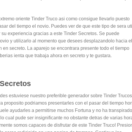
xtremo oriente Tinder Truco asi­ como consigue llevarlo puesto
asar del tiempo el novio. Puedes ver de que este tipo de sera uti
r su experiencia gracias a este Tinder Secretos. Se puede
novio y utilizarlo al momento que desees desplazandolo hacia e
n en secreto. La aparejo se encontrara presente todo el tiempo
berias ienta que trabaja ahora en secreto y te gustara.
 Secretos
des estuviese nuestro preferible generador sobre Tinder Trucos
ra proposito podri­amos presentarles con el pasar del tiempo ho
uele ayudarles a permitirse muchos Fortuna y no ha transpirad
o cual pude ser insignificante no obstante detras de varias hor
almente somos capaces de disfrutar de este Tinder Truco! Presio