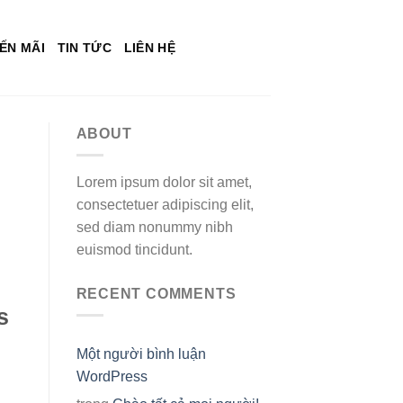
ẾN MÃI
TIN TỨC
LIÊN HỆ
ABOUT
Lorem ipsum dolor sit amet,
consectetuer adipiscing elit,
sed diam nonummy nibh
euismod tincidunt.
RECENT COMMENTS
s
Một người bình luận
WordPress