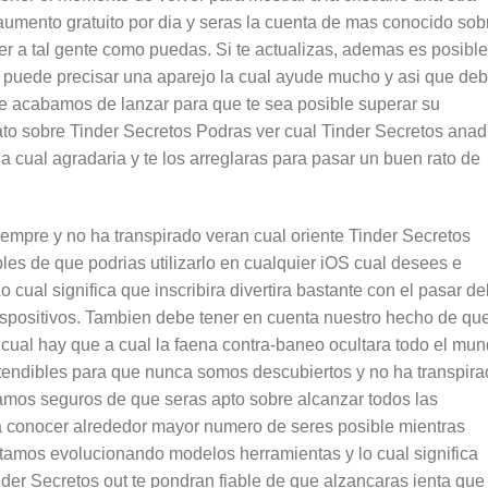
umento gratuito por dia y seras la cuenta de mas conocido sob
r a tal gente como puedas. Si te actualizas, ademas es posible
e puede precisar una aparejo la cual ayude mucho y asi que de
que acabamos de lanzar para que te sea posible superar su
rato sobre Tinder Secretos Podras ver cual Tinder Secretos anad
 la cual agradaria y te los arreglaras para pasar un buen rato de
iempre y no ha transpirado veran cual oriente Tinder Secretos
les de que podrias utilizarlo en cualquier iOS cual desees e
 cual significa que inscribira divertira bastante con el pasar de
ispositivos. Tambien debe tener en cuenta nuestro hecho de qu
 cual hay que a cual la faena contra-baneo ocultara todo el mu
ntendibles para que nunca somos descubiertos y no ha transpir
ramos seguros de que seras apto sobre alcanzar todos las
ara conocer alrededor mayor numero de seres posible mientras
tamos evolucionando modelos herramientas y lo cual significa
inder Secretos out te pondran fiable de que alzancaras ienta que