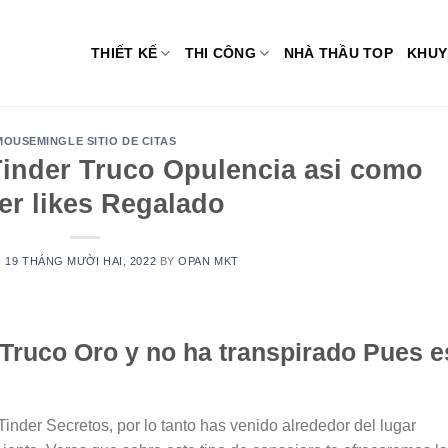
THIẾT KẾ
THI CÔNG
NHÀ THẦU TOP
KHUY
MOUSEMINGLE SITIO DE CITAS
Tinder Truco Opulencia asi­ como
er likes Regalado
N
19 THÁNG MƯỜI HAI, 2022
BY
OPAN MKT
 Truco Oro y no ha transpirado Pues e
Tinder Secretos, por lo tanto has venido alrededor del lugar