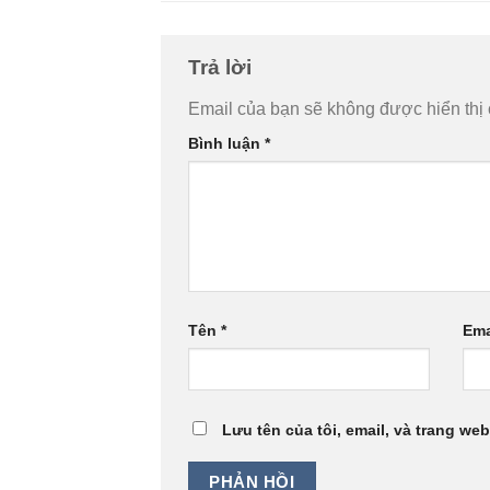
Trả lời
Email của bạn sẽ không được hiển thị 
Bình luận
*
Tên
*
Ema
Lưu tên của tôi, email, và trang web