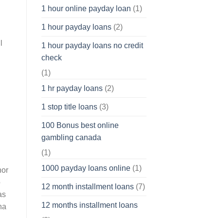
1 hour online payday loan
(1)
1 hour payday loans
(2)
l
1 hour payday loans no credit
check
l
(1)
1 hr payday loans
(2)
1 stop title loans
(3)
100 Bonus best online
gambling canada
(1)
1000 payday loans online
(1)
nor
o
12 month installment loans
(7)
as
12 months installment loans
na