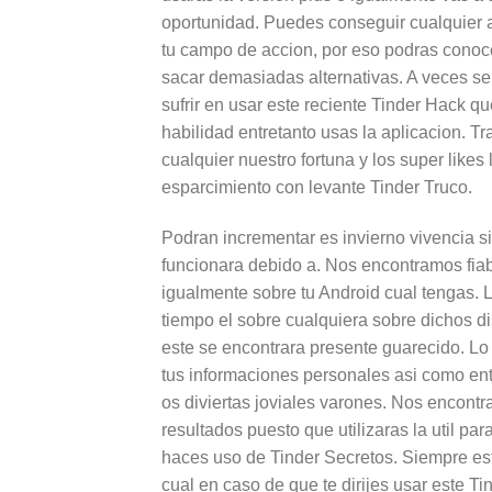
oportunidad. Puedes conseguir cualquier a
tu campo de accion, por eso podras conoce
sacar demasiadas alternativas. A veces s
sufrir en usar este reciente Tinder Hack 
habilidad entretanto usas la aplicacion. T
cualquier nuestro fortuna y los super likes
esparcimiento con levante Tinder Truco.
Podran incrementar es invierno vivencia s
funcionara debido a. Nos encontramos fiab
igualmente sobre tu Android cual tengas. Lo
tiempo el sobre cualquiera sobre dichos d
este se encontrara presente guarecido. Lo
tus informaciones personales asi­ como e
os diviertas joviales varones. Nos encont
resultados puesto que utilizaras la util p
haces uso de Tinder Secretos. Siempre es
cual en caso de que te dirijes usar este T