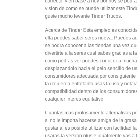
correcto, y en base a hoy por hoy se podra
vision de como se puede utilizar este Tind
guste mucho levante Tinder Trucos.
Acerca de Tinder Esta empleo es conocida e
ella puedes saber seres nueva. Puedes aum
se podra conocer a las tiendas una vez que
divertirte a la seres cual sabes gracias a
como podras ver puedes conocer a mucha in
desplazandolo hacia el pelo sencillo de u
consumidores adecuada por consiguiente la 
la izquierda entretanto usas la uso y not
compatibilidad dentro de los consumidore
cualquier interes equitativo.
Cuantas mas profusamente alternativas pos
si no le importa hacerse amiga de la grasa 
gustaria, es posible utilizar con facilidad l
usaras la version plus e igualmente vas a 