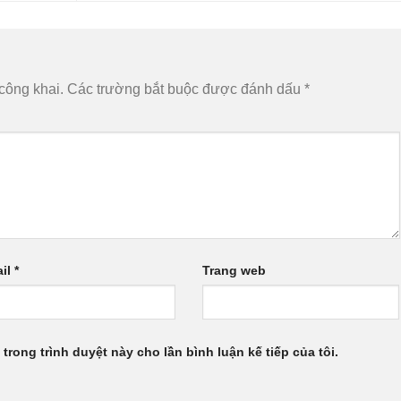
công khai.
Các trường bắt buộc được đánh dấu
*
il
*
Trang web
 trong trình duyệt này cho lần bình luận kế tiếp của tôi.