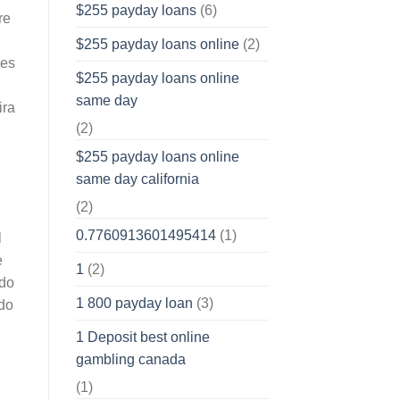
$255 payday loans
(6)
re
$255 payday loans online
(2)
bes
$255 payday loans online
same day
ira
(2)
$255 payday loans online
same day california
(2)
0.7760913601495414
(1)
l
e
1
(2)
ndo
1 800 payday loan
(3)
ado
1 Deposit best online
gambling canada
(1)