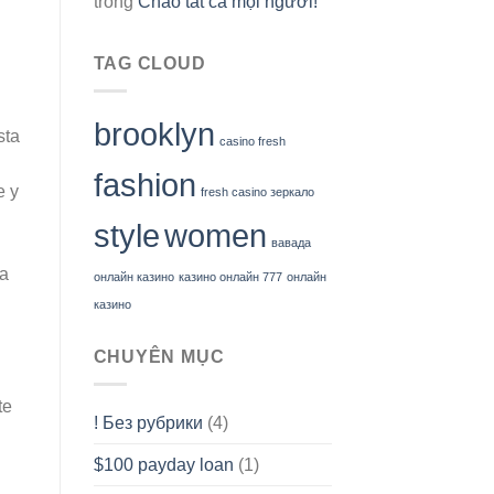
trong
Chào tất cả mọi người!
TAG CLOUD
brooklyn
sta
casino fresh
fashion
e y
fresh casino зеркало
style
women
вавада
 a
онлайн казино
казино онлайн 777
онлайн
казино
CHUYÊN MỤC
te
! Без рубрики
(4)
$100 payday loan
(1)