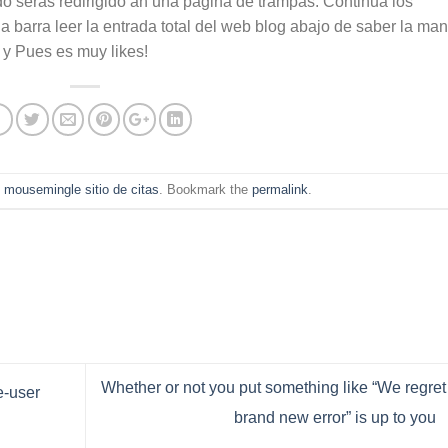
do seras redirigido an una pagina de trampas. Continua los
a barra leer la entrada total del web blog abajo de saber la ma
 y Pues es muy likes!
n
mousemingle sitio de citas
. Bookmark the
permalink
.
Whether or not you put something like “We regret
e-user
brand new error” is up to you