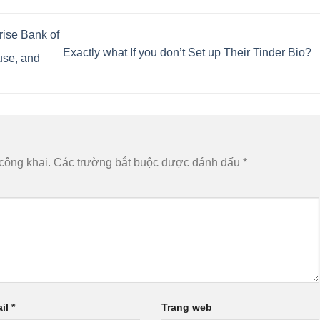
rise Bank of
Exactly what If you don’t Set up Their Tinder Bio?
 use, and
công khai.
Các trường bắt buộc được đánh dấu
*
il
*
Trang web