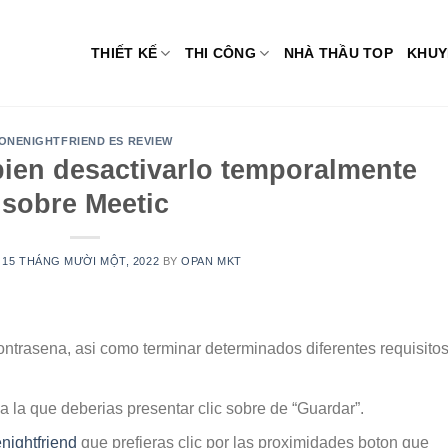
THIẾT KẾ
THI CÔNG
NHÀ THẦU TOP
KHUY
ONENIGHTFRIEND ES REVIEW
 bien desactivarlo temporalmente
sobre Meetic
N
15 THÁNG MƯỜI MỘT, 2022
BY
OPAN MKT
contrasena, asi como terminar determinados diferentes requisito
 la que deberias presentar clic sobre de “Guardar”.
nightfriend
que prefieras clic por las proximidades boton que