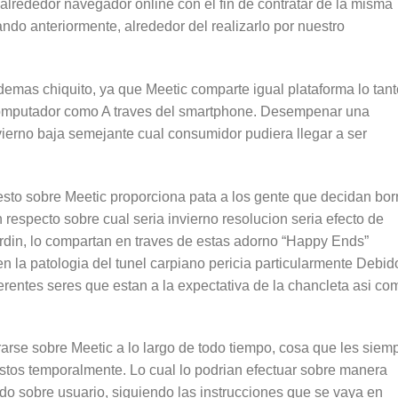
alrededor navegador online con el fin de contratar de la misma
ndo anteriormente, alrededor del realizarlo por nuestro
ademas chiquito, ya que Meetic comparte igual plataforma lo tant
omputador como A traves del smartphone. Desempenar una
nvierno baja semejante cual consumidor pudiera llegar a ser
esto sobre Meetic proporciona pata a los gente que decidan bor
 respecto sobre cual seri­a invierno resolucion seri­a efecto de
jardi­n, lo compartan en traves de estas adorno “Happy Ends”
n la patologi­a del tunel carpiano pericia particularmente Debid
rentes seres que estan a la expectativa de la chancleta asi­ co
tirarse sobre Meetic a lo largo de todo tiempo, cosa que les siem
istos temporalmente. Lo cual lo podrian efectuar sobre manera
ado sobre usuario, siguiendo las instrucciones que se vaya en