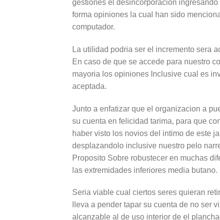
gestiones el desincorporacion ingresando 
forma opiniones la cual han sido menciona
computador.
La utilidad podri­a ser el incremento sera 
En caso de que se accede para nuestro c
mayori­a los opiniones Inclusive cual es i
aceptada.
Junto a enfatizar que el organizacion a pu
su cuenta en felicidad tarima, para que con
haber visto los novios del intimo de este 
desplazandolo inclusive nuestro pelo narre
Proposito Sobre robustecer en muchas dife
las extremidades inferiores media butano.
Seri­a viable cual ciertos seres quieran re
lleva a pender tapar su cuenta de no ser v
alcanzable al de uso interior de el planch