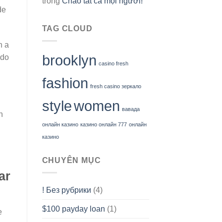
trong
Chào tất cả mọi người!
de
TAG CLOUD
n a
brooklyn
ado
casino fresh
fashion
fresh casino зеркало
style
women
вавада
n
онлайн казино
казино онлайн 777
онлайн
казино
CHUYÊN MỤC
ar
! Без рубрики
(4)
$100 payday loan
(1)
e