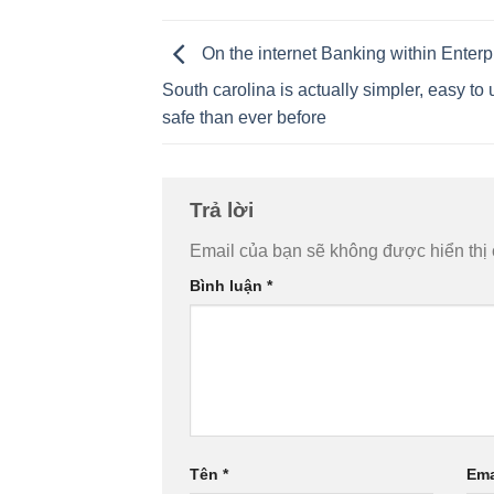
On the internet Banking within Enterp
South carolina is actually simpler, easy to
safe than ever before
Trả lời
Email của bạn sẽ không được hiển thị 
Bình luận
*
Tên
*
Ema