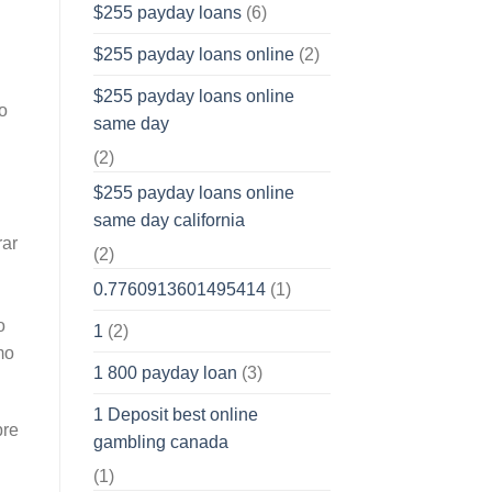
$255 payday loans
(6)
$255 payday loans online
(2)
$255 payday loans online
o
same day
(2)
$255 payday loans online
same day california
rar
(2)
0.7760913601495414
(1)
o
1
(2)
mo
1 800 payday loan
(3)
1 Deposit best online
pre
gambling canada
(1)