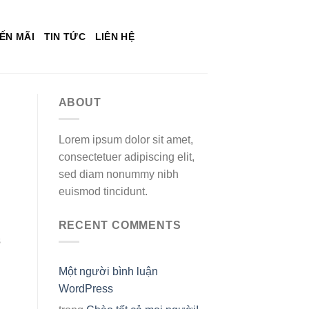
ẾN MÃI
TIN TỨC
LIÊN HỆ
ABOUT
Lorem ipsum dolor sit amet,
consectetuer adipiscing elit,
sed diam nonummy nibh
euismod tincidunt.
RECENT COMMENTS
s
Một người bình luận
WordPress