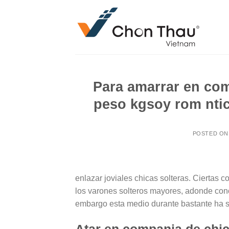
Skip
to
content
Para amarrar en co
peso kgsoy rom nti
POSTED O
enlazar joviales chicas solteras. Ciertas 
los varones solteros mayores, adonde con
embargo esta medio durante bastante ha s
Atar en compania de chi