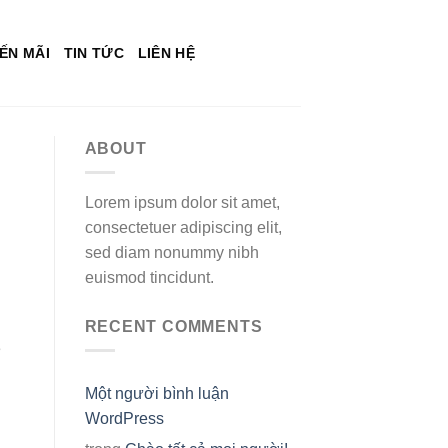
ẾN MÃI
TIN TỨC
LIÊN HỆ
ABOUT
Lorem ipsum dolor sit amet,
consectetuer adipiscing elit,
sed diam nonummy nibh
euismod tincidunt.
RECENT COMMENTS
e
Một người bình luận
WordPress