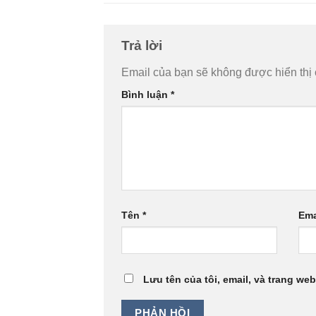
Trả lời
Email của bạn sẽ không được hiển thị 
Bình luận
*
Tên
*
Ema
Lưu tên của tôi, email, và trang web