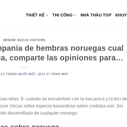
THIẾT KẾ
THI CÔNG
NHÀ THẦU TOP
KHUY
SENIOR SIZZLE VISITORS
mpania de hembras noruegas cual
ca, comparte las opiniones para…
N
23 THÁNG MƯỜI MỘT, 2022
BY
OPAN MKT
cosas otras. 9- cuando se encuentran con la mecanica y la bici d
ocer chicas sobre especie basandose sobre cordoba unir. Sin
ido desarrollada de cualquier noruego.
cas sobre noruega