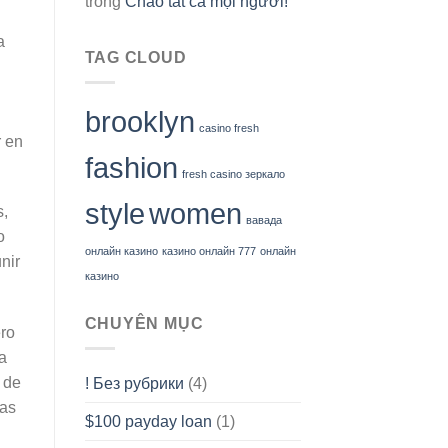
trong
Chào tất cả mọi người!
a
TAG CLOUD
brooklyn
casino fresh
r en
fashion
fresh casino зеркало
style
women
s,
вавада
o
онлайн казино
казино онлайн 777
онлайн
nir
казино
CHUYÊN MỤC
ero
a
 de
! Без рубрики
(4)
yas
$100 payday loan
(1)