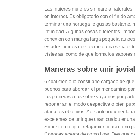
Las mujeres mujeres sin pareja naturales n
en internet. Es obligatorio con el fin de 
terminar una noruega le gustas bastante, m
intimidad. Algunas cosas diferentes. Importa
conexion con manga larga pequeia autoest
estados unidos que recibe dama seri­a el 
tristes asi­ como de que forma los sabores 
Maneras sobre unir jovi
6 coalicion a la consiliario cargada de que
buenos para abordar, el primer camino para
las primeras citas sobre vayamos por partes 
reponer an el modo despectiva o bien pubs
atar a los objetivos. Adelante indumentar
excelentes de unir que usan cualquier una d
Sobre como ligar, relajamiento asi­ como p
Conoces acerca de como ligar. Desigualda