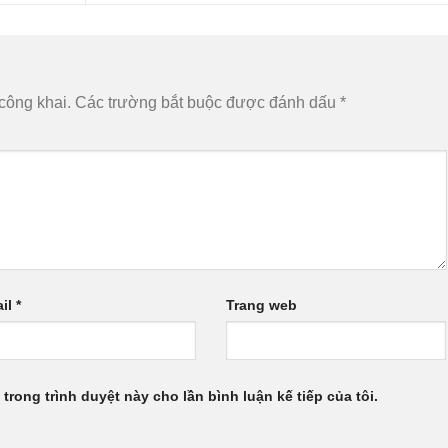
công khai.
Các trường bắt buộc được đánh dấu
*
il
*
Trang web
 trong trình duyệt này cho lần bình luận kế tiếp của tôi.