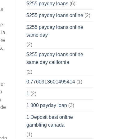
$255 payday loans
(6)
as
$255 payday loans online
(2)
se
$255 payday loans online
 la
same day
bre
(2)
s,
$255 payday loans online
same day california
(2)
0.7760913601495414
(1)
cer
a
1
(2)
a
1 800 payday loan
(3)
 de
1 Deposit best online
gambling canada
(1)
todo