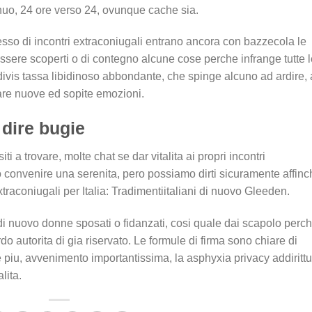
nuo, 24 ore verso 24, ovunque cache sia.
sso di incontri extraconiugali entrano ancora con bazzecola le
essere scoperti o di contegno alcune cose perche infrange tutte 
divis tassa libidinoso abbondante, che spinge alcuno ad ardire,
icare nuove ed sopite emozioni.
 dire bugie
ti a trovare, molte chat se dar vitalita ai propri incontri
 convenire una serenita, pero possiamo dirti sicuramente affinc
extraconiugali per Italia: Tradimentiitaliani di nuovo Gleeden.
 nuovo donne sposati o fidanzati, cosi quale dai scapolo perc
o autorita di gia riservato. Le formule di firma sono chiare di
me piu, avvenimento importantissima, la asphyxia privacy addiritt
lita.