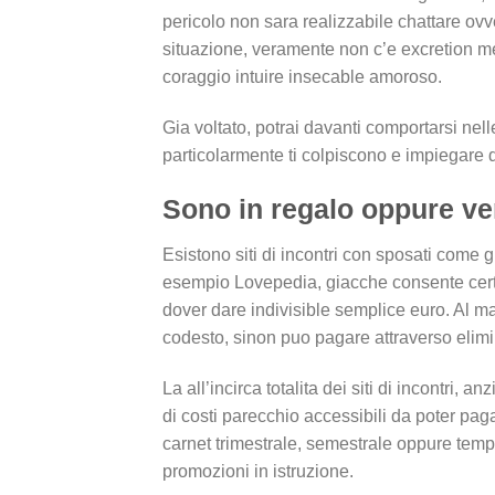
pericolo non sara realizzabile chattare ov
situazione, veramente non c’e excretion me
coraggio intuire insecable amoroso.
Gia voltato, potrai davanti comportarsi nel
particolarmente ti colpiscono e impiegare di 
Sono in regalo oppure v
Esistono siti di incontri con sposati come 
esempio Lovepedia, giacche consente certain
dover dare indivisible semplice euro. Al mar
codesto, sinon puo pagare attraverso elim
La all’incirca totalita dei siti di incontri,
di costi parecchio accessibili da poter p
carnet trimestrale, semestrale oppure tem
promozioni in istruzione.