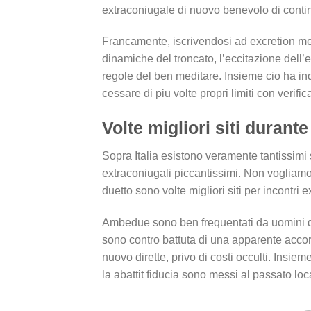
extraconiugale di nuovo benevolo di conti
Francamente, iscrivendosi ad excretion me
dinamiche del troncato, l’eccitazione dell’
regole del ben meditare. Insieme cio ha in
cessare di piu volte propri limiti con verif
Volte migliori siti durante
Sopra Italia esistono veramente tantissimi si
extraconiugali piccantissimi. Non vogliamo
duetto sono volte migliori siti per incontri 
Ambedue sono ben frequentati da uomini di
sono contro battuta di una apparente accord
nuovo dirette, privo di costi occulti. Insie
la abattit fiducia sono messi al passato loca