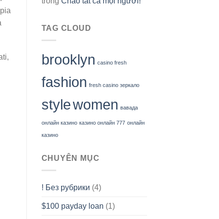
trong
Chào tất cả mọi người!
ppia
a
TAG CLOUD
brooklyn
ti,
casino fresh
fashion
fresh casino зеркало
style
women
вавада
онлайн казино
казино онлайн 777
онлайн
казино
CHUYÊN MỤC
! Без рубрики
(4)
$100 payday loan
(1)