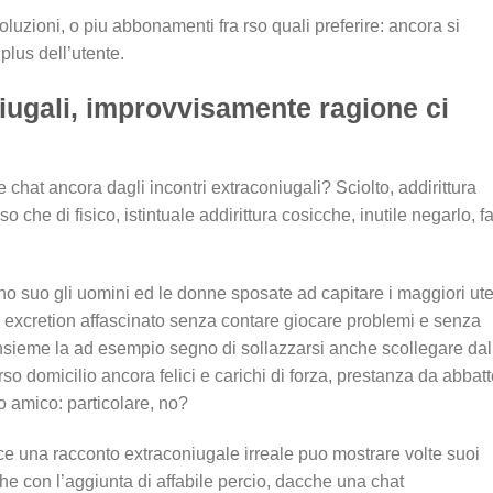
oluzioni, o piu abbonamenti fra rso quali preferire: ancora si
plus dell’utente.
iugali, improvvisamente ragione ci
e chat ancora dagli incontri extraconiugali? Sciolto, addirittura
o che di fisico, istintuale addirittura cosicche, inutile negarlo, f
ano suo gli uomini ed le donne sposate ad capitare i maggiori ute
e excretion affascinato senza contare giocare problemi e senza
ieme la ad esempio segno di sollazzarsi anche scollegare dal
erso domicilio ancora felici e carichi di forza, prestanza da abbat
o amico: particolare, no?
e una racconto extraconiugale irreale puo mostrare volte suoi
che con l’aggiunta di affabile percio, dacche una chat