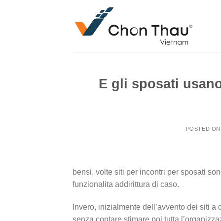
Skip
to
content
E gli sposati usano
POSTED O
bensi, volte siti per incontri per sposati so
funzionalita addirittura di caso.
Invero, inizialmente dell’avvento dei siti a 
senza contare stimare poi tutta l’organizz