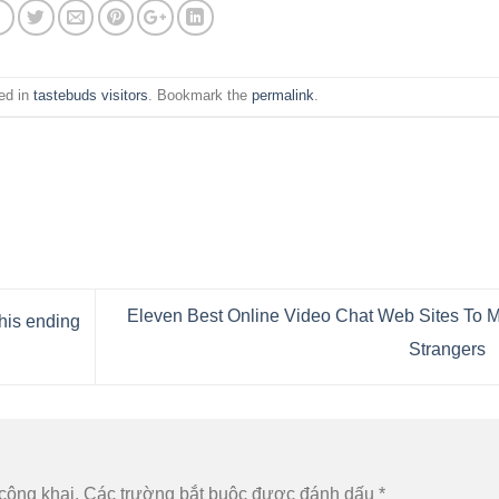
ed in
tastebuds visitors
. Bookmark the
permalink
.
Eleven Best Online Video Chat Web Sites To 
his ending
Strangers
công khai.
Các trường bắt buộc được đánh dấu
*