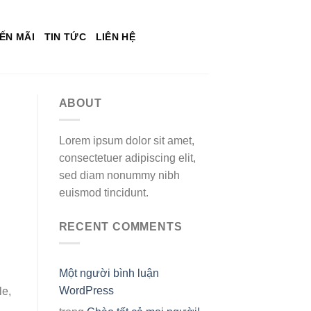
ẾN MÃI
TIN TỨC
LIÊN HỆ
ABOUT
Lorem ipsum dolor sit amet,
consectetuer adipiscing elit,
sed diam nonummy nibh
euismod tincidunt.
RECENT COMMENTS
Một người bình luận
WordPress
le,
.