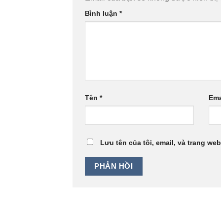
Bình luận
*
Tên
*
Ema
Lưu tên của tôi, email, và trang web