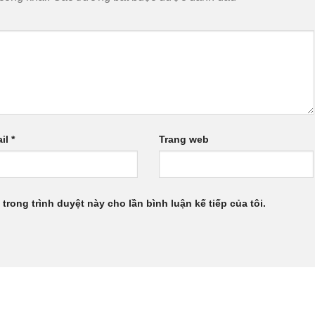
il
*
Trang web
 trong trình duyệt này cho lần bình luận kế tiếp của tôi.