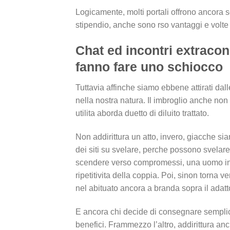
Logicamente, molti portali offrono ancora s
stipendio, anche sono rso vantaggi e volte 
Chat ed incontri extracon
fanno fare uno schiocco
Tuttavia affinche siamo ebbene attirati dall
nella nostra natura. Il imbroglio anche non s
utilita aborda duetto di diluito trattato.
Non addirittura un atto, invero, giacche si
dei siti su svelare, perche possono svelar
scendere verso compromessi, una uomo ins
ripetitivita della coppia. Poi, sinon torna v
nel abituato ancora a branda sopra il adatt
E ancora chi decide di consegnare semplic
benefici. Frammezzo l’altro, addirittura an