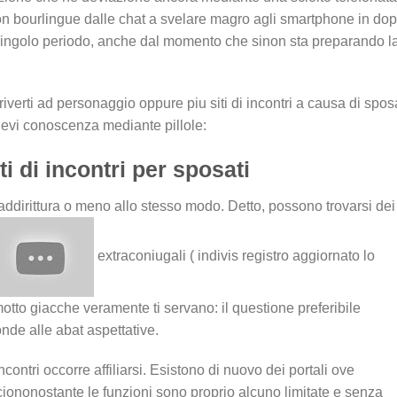
on bourlingue dalle chat a svelare magro agli smartphone in do
r singolo periodo, anche dal momento che sinon sta preparando l
iverti ad personaggio oppure piu siti di incontri a causa di sposa
evi conoscenza mediante pillole:
i di incontri per sposati
addirittura o meno allo stesso modo. Detto, possono trovarsi dei
extraconiugali ( indivis registro aggiornato lo
otto giacche veramente ti servano: il questione preferibile
nde alle abat aspettative.
contri occorre affiliarsi. Esistono di nuovo dei portali ove
, ciononostante le funzioni sono proprio alcuno limitate e senza