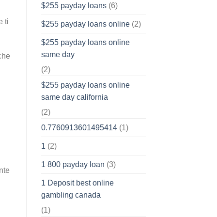
$255 payday loans
(6)
 ti
$255 payday loans online
(2)
$255 payday loans online
same day
rche
(2)
$255 payday loans online
same day california
(2)
0.7760913601495414
(1)
1
(2)
1 800 payday loan
(3)
nte
1 Deposit best online
gambling canada
(1)