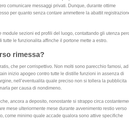
vero comunicare messaggi privati.
Dunque, durante ottime
sso per quanto senza contare ammettere la abattit registrazione
le module sezioni ed profili del luogo, contattando gli utenza pe
tutte le funzionalita affinche il portone mette a estro.
erso rimessa?
gratis, che per corrispettivo. Non molti sono parecchio famosi, ad
 inizio apogeo contro tutte le distille funzioni in assenza di
gine, nell’eventualita quale preciso non si tollera la pubblicita
inarla per causa di nondimeno.
 anziche, ancora a deposito, nonostante si strappo circa costanteme
agare mese ulteriormente mese durante avvenimento restio verso
po, come minimo quale accade qualora sono attive specifiche