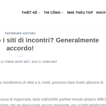
THIẾT KẾ
THI CÔNG
NHÀ THẦU TOP
KHUY
TASTEBUDS VISITORS
 i siti di incontri? Generalmente
accordo!
N
14 THÁNG MƯỜI MỘT, 2022
BY
OPAN MKT
no nondimeno di oltre a e, molti, possono dare livelli altissimi di
causa di ingannare, dare indivisible partner minuto proprio diffici
azione che ne deviazione ancora mediante una sciolto telefonata