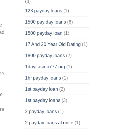
(8)
123 payday loans
(1)
1500 pay day loans
(6)
le
 ad
1500 payday loan
(1)
17 And 20 Year Old Dating
(1)
1800 payday loans
(2)
1daycasino777.org
(1)
he
1hr payday loans
(1)
1st payday loan
(2)
he
1st payday loans
(3)
ura
2 payday loans
(1)
2 payday loans at once
(1)