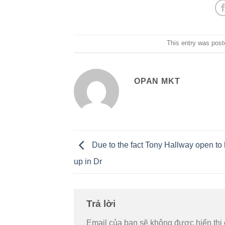
This entry was post
OPAN MKT
Due to the fact Tony Hallway open to 
up in Dr
Trả lời
Email của bạn sẽ không được hiển thị 