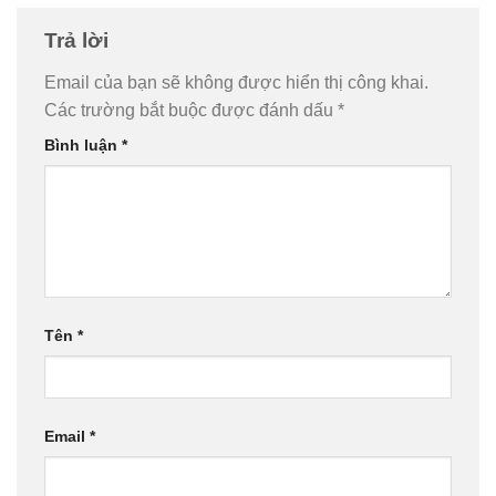
Trả lời
Email của bạn sẽ không được hiển thị công khai.
Các trường bắt buộc được đánh dấu
*
Bình luận
*
Tên
*
Email
*