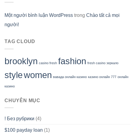
Một người bình luận WordPress
trong
Chào tất cả mọi
người!
TAG CLOUD
brooklyn
fashion
casino fresh
fresh casino зеркало
style
women
вавада онлайн казино
казино онлайн 777
онлайн
казино
CHUYÊN MỤC
! Без рубрики
(4)
$100 payday loan
(1)