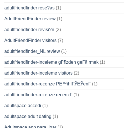
adultfriendfinder rese?as
(1)
AdultFriendFinder review
(1)
adultfriendfinder revisi?n
(2)
AdultFriendFinder visitors
(7)
adultfriendfinder_NL review
(1)
adultfriendfinder-inceleme gГ¶zden geГ§irmek
(1)
adultfriendfinder-inceleme visitors
(2)
adultfriendfinder-recenze PЕ™ihlГЎЕЎenГ­
(1)
adultfriendfinder-recenze recenzГ­
(1)
adultspace accedi
(1)
adultspace adult dating
(1)
Adultspace app para ligar
(1)