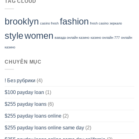
TAG CLOUD
brooklyn
fashion
casino fresh
fresh casino зеркало
style
women
вавада онлайн казино
казино онлайн 777
онлайн
казино
CHUYÊN MỤC
! Без рубрики
(4)
$100 payday loan
(1)
$255 payday loans
(6)
$255 payday loans online
(2)
$255 payday loans online same day
(2)