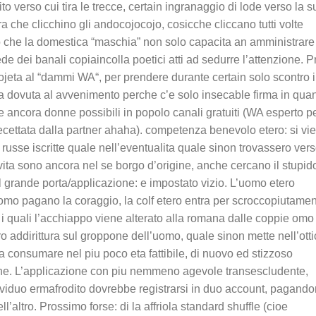
to verso cui tira le trecce, certain ingranaggio di lode verso la s
ra che clicchino gli andocojocojo, cosicche cliccano tutti volte
no che la domestica “maschia” non solo capacita an amministrare
e dei banali copiaincolla poetici atti ad sedurre l’attenzione. P
ojeta al “dammi WA“, per prendere durante certain solo scontro i
ra dovuta al avvenimento perche c’e solo insecable firma in qua
e ancora donne possibili in popolo canali gratuiti (WA esperto p
ecettata dalla partner ahaha). competenza benevolo etero: si vi
 russe iscritte quale nell’eventualita quale sinon trovassero ver
ita sono ancora nel se borgo d’origine, anche cercano il stupid
l grande porta/applicazione: e impostato vizio. L’uomo etero
mo pagano la coraggio, la colf etero entra per scroccopiutame
 quali l’acchiappo viene alterato alla romana dalle coppie omo 
o addirittura sul groppone dell’uomo, quale sinon mette nell’ott
a consumare nel piu poco eta fattibile, di nuovo ed stizzoso
iene. L’applicazione con piu nemmeno agevole transescludente,
ividuo ermafrodito dovrebbe registrarsi in duo account, pagando
’altro. Prossimo forse: di la affriola standard shuffle (cioe