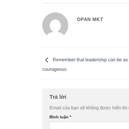
OPAN MKT
Remember that leadership can be as 
courageous
Trả lời
Email của bạn sẽ không được hiển thị 
Bình luận
*