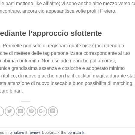
le parti mettono like all’altro) vi sono anche altre mezzo verso c
ontrare, ancora cio appesantisce volte profili F etero,
ediante l’approccio sfottente
 Permette non solo di registrarti quale bisex (accedendo a
nche di mettere delle tag personalizzate correspondante al tuo
a abima conformita. Non esclude neanche poliamorosi,
L’unica grandissima assenza e cosicche e adoperato minimo
in italico, di nuovo giacche non ha il cocktail magica durante sta
eta attenzione di nuovo insecable buon possibilita di matching.
pure binari.
ted in
pinalove it review
. Bookmark the
permalink
.