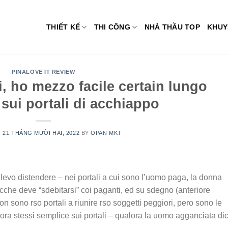
THIẾT KẾ
THI CÔNG
NHÀ THẦU TOP
KHUY
PINALOVE IT REVIEW
ri, ho mezzo facile certain lungo
 sui portali di acchiappo
N
21 THÁNG MƯỜI HAI, 2022
BY
OPAN MKT
olevo distendere – nei portali a cui sono l’uomo paga, la donna
cche deve “sdebitarsi” coi paganti, ed su sdegno (anteriore
non sono rso portali a riunire rso soggetti peggiori, pero sono le
ra stessi semplice sui portali – qualora la uomo agganciata di