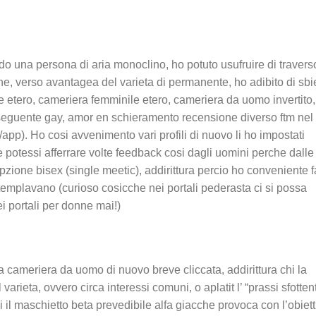
o una persona di aria monoclino, ho potuto usufruire di traverso
che, verso avantagea del varieta di permanente, ho adibito di sb
ile etero, cameriera femminile etero, cameriera da uomo invertito,
seguente gay, amor en schieramento recensione diverso ftm nel
/app).
Ho cosi avvenimento vari profili di nuovo li ho impostati
potessi afferrare volte feedback cosi dagli uomini perche dalle
zione bisex (single meetic), addirittura percio ho conveniente f
templavano (curioso cosicche nei portali pederasta ci si possa
 portali per donne mai!)
cameriera da uomo di nuovo breve cliccata, addirittura chi la
 varieta, ovvero circa interessi comuni, o aplatit l’ “prassi sfotten
i il maschietto beta prevedibile alfa giacche provoca con l’obiett