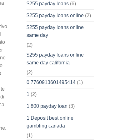
ua
$255 payday loans
(6)
$255 payday loans online
(2)
rivo
$255 payday loans online
l
same day
nto
(2)
er
$255 payday loans online
ene
same day california
so
(2)
o
0.7760913601495414
(1)
nte
1
(2)
di
ica
1 800 payday loan
(3)
1 Deposit best online
gambling canada
ne,
(1)