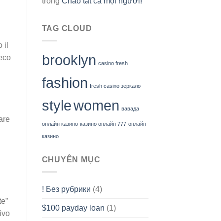
trong
Chào tất cả mọi người!
TAG CLOUD
 il
brooklyn
ieco
casino fresh
fashion
fresh casino зеркало
style
women
вавада
are
онлайн казино
казино онлайн 777
онлайн
казино
CHUYÊN MỤC
! Без рубрики
(4)
te”
$100 payday loan
(1)
ivo