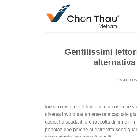
Skip
to
content
Gentilissimi letto
alternativa
POSTED O
Iniziero insieme l’elencarvi cio cosicche v
diventa involontariamente una capitale gia
cosicche scada il loro raccolta di firme) – 
popolazione perche al estremita sono qualo