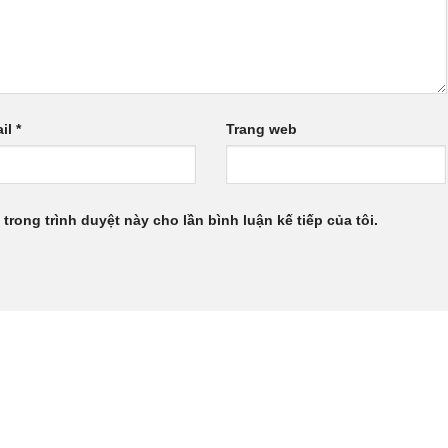
il
*
Trang web
 trong trình duyệt này cho lần bình luận kế tiếp của tôi.