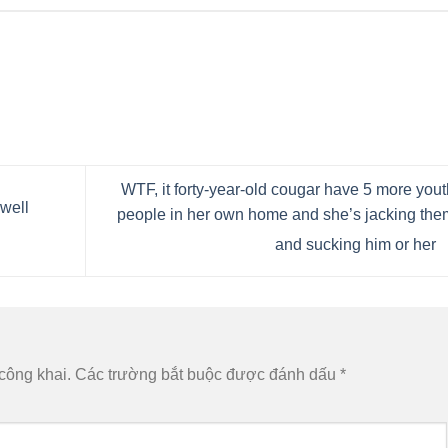
WTF, it forty-year-old cougar have 5 more yout
well
people in her own home and she’s jacking the
and sucking him or her
công khai.
Các trường bắt buộc được đánh dấu
*