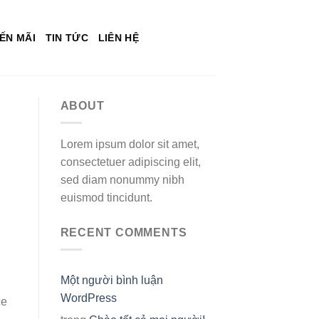
ẾN MÃI
TIN TỨC
LIÊN HỆ
ABOUT
Lorem ipsum dolor sit amet,
consectetuer adipiscing elit,
sed diam nonummy nibh
euismod tincidunt.
RECENT COMMENTS
Một người bình luận
WordPress
ce