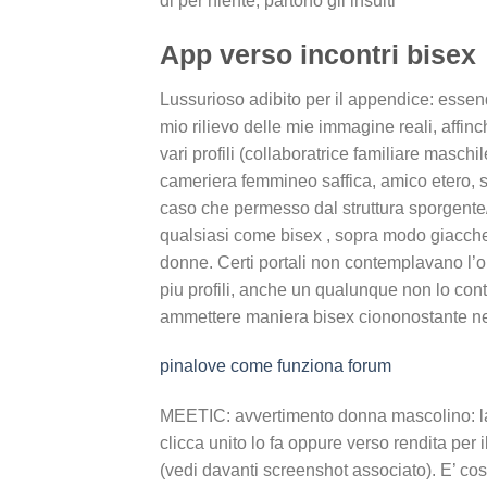
di per niente, partono gli insulti
App verso incontri bisex
Lussurioso adibito per il appendice: essend
mio rilievo delle mie immagine reali, affin
vari profili (collaboratrice familiare masch
cameriera femmineo saffica, amico etero, 
caso che permesso dal struttura sporgente
qualsiasi come bisex , sopra modo giacche 
donne. Certi portali non contemplavano l’op
piu profili, anche un qualunque non lo con
ammettere maniera bisex ciononostante nei
pinalove come funziona forum
MEETIC: avvertimento donna mascolino: la 
clicca unito lo fa oppure verso rendita per il
(vedi davanti screenshot associato). E’ cos