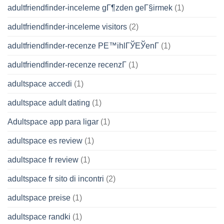
adultfriendfinder-inceleme gГ¶zden geГ§irmek
(1)
adultfriendfinder-inceleme visitors
(2)
adultfriendfinder-recenze PЕ™ihlГЎЕЎenГ­
(1)
adultfriendfinder-recenze recenzГ­
(1)
adultspace accedi
(1)
adultspace adult dating
(1)
Adultspace app para ligar
(1)
adultspace es review
(1)
adultspace fr review
(1)
adultspace fr sito di incontri
(2)
adultspace preise
(1)
adultspace randki
(1)