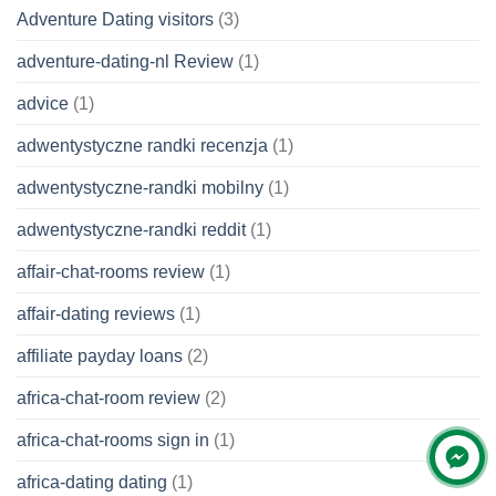
Adventure Dating visitors
(3)
adventure-dating-nl Review
(1)
advice
(1)
adwentystyczne randki recenzja
(1)
adwentystyczne-randki mobilny
(1)
adwentystyczne-randki reddit
(1)
affair-chat-rooms review
(1)
affair-dating reviews
(1)
affiliate payday loans
(2)
africa-chat-room review
(2)
africa-chat-rooms sign in
(1)
africa-dating dating
(1)