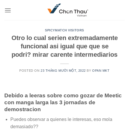
Skip
to
content
SPICYMATCH VISITORS
Otro lo cual seri­en extremadamente
funcional asi­ igual que que se
podri? mirar carente intermediarios
POSTED ON
23 THÁNG MƯỜI MỘT, 2022
BY
OPAN MKT
Debido a leeras sobre como gozar de Meetic
con manga larga las 3 jornadas de
demostracion
Puedes observar a quienes le interesas, eso mola
demasiado??