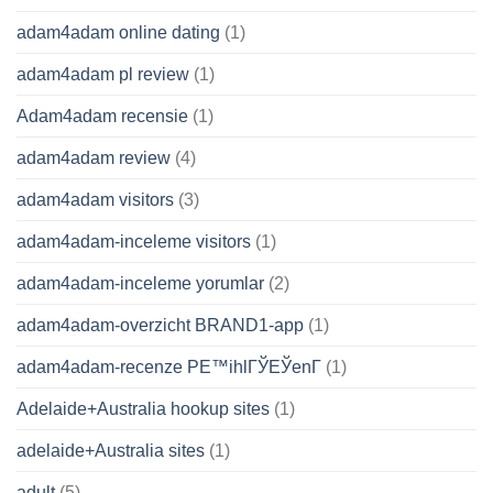
adam4adam online dating
(1)
adam4adam pl review
(1)
Adam4adam recensie
(1)
adam4adam review
(4)
adam4adam visitors
(3)
adam4adam-inceleme visitors
(1)
adam4adam-inceleme yorumlar
(2)
adam4adam-overzicht BRAND1-app
(1)
adam4adam-recenze PЕ™ihlГЎЕЎenГ­
(1)
Adelaide+Australia hookup sites
(1)
adelaide+Australia sites
(1)
adult
(5)