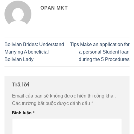
OPAN MKT
Bolivian Brides: Understand
Tips Make an application for
Marrying A beneficial
a personal Student loan
Bolivian Lady
during the 5 Procedures
Trả lời
Email của bạn sẽ không được hiển thị công khai.
Các trường bắt buộc được đánh dấu
*
Bình luận
*