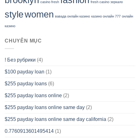
casino fresh
fresh casino зеркало
style
women
вавада онлайн казино
казино онлайн 777
онлайн
казино
CHUYÊN MỤC
! Без рубрики
(4)
$100 payday loan
(1)
$255 payday loans
(6)
$255 payday loans online
(2)
$255 payday loans online same day
(2)
$255 payday loans online same day california
(2)
0.7760913601495414
(1)