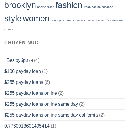
brooklyn
fashion
casino fresh
fresh casino зеркало
style
women
вавада онлайн казино
казино онлайн 777
онлайн
казино
CHUYÊN MỤC
! Без рубрики
(4)
$100 payday loan
(1)
$255 payday loans
(6)
$255 payday loans online
(2)
$255 payday loans online same day
(2)
$255 payday loans online same day california
(2)
0.7760913601495414
(1)