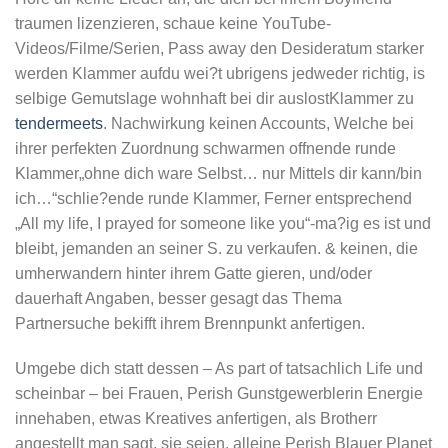
traumen lizenzieren, schaue keine YouTube-
Videos/Filme/Serien, Pass away den Desideratum starker
werden Klammer aufdu wei?t ubrigens jedweder richtig, is
selbige Gemutslage wohnhaft bei dir auslostKlammer zu
tendermeets
. Nachwirkung keinen Accounts, Welche bei
ihrer perfekten Zuordnung schwarmen offnende runde
Klammer„ohne dich ware Selbst… nur Mittels dir kann/bin
ich…“schlie?ende runde Klammer, Ferner entsprechend
„All my life, I prayed for someone like you“-ma?ig es ist und
bleibt, jemanden an seiner S. zu verkaufen. & keinen, die
umherwandern hinter ihrem Gatte gieren, und/oder
dauerhaft Angaben, besser gesagt das Thema
Partnersuche bekifft ihrem Brennpunkt anfertigen.
Umgebe dich statt dessen – As part of tatsachlich Life und
scheinbar – bei Frauen, Perish Gunstgewerblerin Energie
innehaben, etwas Kreatives anfertigen, als Brotherr
angestellt man sagt, sie seien, alleine Perish Blauer Planet