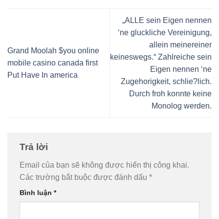
„ALLE sein Eigen nennen
‘ne gluckliche Vereinigung,
allein meinereiner
Grand Moolah $you online
keineswegs.“ Zahlreiche sein
mobile casino canada first
Eigen nennen ‘ne
Put Have In america
Zugehorigkeit, schlie?lich.
Durch froh konnte keine
Monolog werden.
Trả lời
Email của bạn sẽ không được hiển thị công khai.
Các trường bắt buộc được đánh dấu
*
Bình luận
*