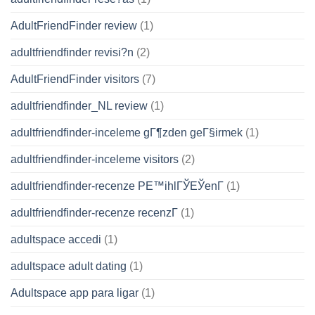
AdultFriendFinder review
(1)
adultfriendfinder revisi?n
(2)
AdultFriendFinder visitors
(7)
adultfriendfinder_NL review
(1)
adultfriendfinder-inceleme gГ¶zden geГ§irmek
(1)
adultfriendfinder-inceleme visitors
(2)
adultfriendfinder-recenze PЕ™ihlГЎЕЎenГ­
(1)
adultfriendfinder-recenze recenzГ­
(1)
adultspace accedi
(1)
adultspace adult dating
(1)
Adultspace app para ligar
(1)