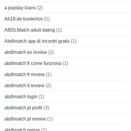
a payday loans
(2)
Ab18.de kostenlos
(1)
ABDLMatch adult dating
(1)
Abdlmatch app di incontri gratis
(1)
abdlmatch es review
(2)
abdlmatch fr come funziona
(1)
abdlmatch fr review
(1)
abdlmatch it review
(2)
abdlmatch login
(1)
abdlmatch pl profil
(3)
abdlmatch pl review
(1)
abdlmatch preise
(1)