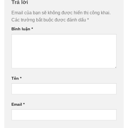
Trả lời
Email của bạn sẽ không được hiển thị công khai.
Các trường bắt buộc được đánh dấu
*
Bình luận
*
Tên
*
Email
*