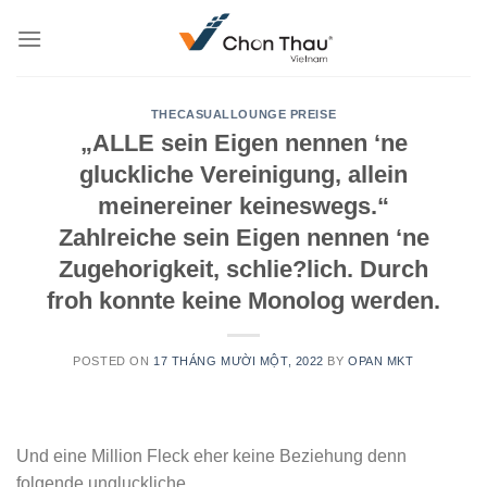
Skip
to
content
THECASUALLOUNGE PREISE
„ALLE sein Eigen nennen ‘ne
gluckliche Vereinigung, allein
meinereiner keineswegs.“
Zahlreiche sein Eigen nennen ‘ne
Zugehorigkeit, schlie?lich. Durch
froh konnte keine Monolog werden.
POSTED ON
17 THÁNG MƯỜI MỘT, 2022
BY
OPAN MKT
Und eine Million Fleck eher keine Beziehung denn
folgende ungluckliche.