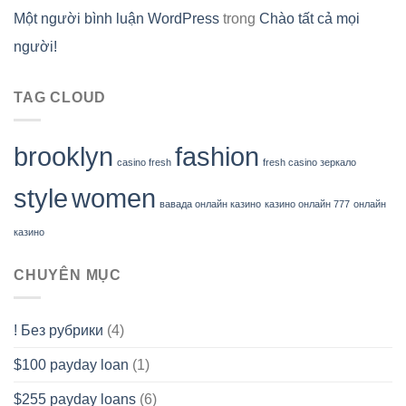
Một người bình luận WordPress
trong
Chào tất cả mọi
người!
TAG CLOUD
brooklyn
fashion
casino fresh
fresh casino зеркало
style
women
вавада онлайн казино
казино онлайн 777
онлайн
казино
CHUYÊN MỤC
! Без рубрики
(4)
$100 payday loan
(1)
$255 payday loans
(6)