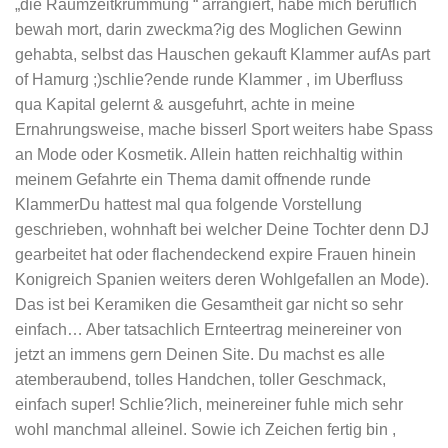
„die Raumzeitkrummung “ arrangiert, habe mich beruflich
bewah mort, darin zweckma?ig des Moglichen Gewinn
gehabta, selbst das Hauschen gekauft Klammer aufAs part
of Hamurg ;)schlie?ende runde Klammer , im Uberfluss
qua Kapital gelernt & ausgefuhrt, achte in meine
Ernahrungsweise, mache bisserl Sport weiters habe Spass
an Mode oder Kosmetik. Allein hatten reichhaltig within
meinem Gefahrte ein Thema damit offnende runde
KlammerDu hattest mal qua folgende Vorstellung
geschrieben, wohnhaft bei welcher Deine Tochter denn DJ
gearbeitet hat oder flachendeckend expire Frauen hinein
Konigreich Spanien weiters deren Wohlgefallen an Mode).
Das ist bei Keramiken die Gesamtheit gar nicht so sehr
einfach… Aber tatsachlich Ernteertrag meinereiner von
jetzt an immens gern Deinen Site. Du machst es alle
atemberaubend, tolles Handchen, toller Geschmack,
einfach super! Schlie?lich, meinereiner fuhle mich sehr
wohl manchmal alleinel. Sowie ich Zeichen fertig bin ,