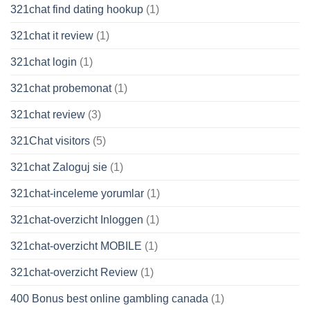
321chat find dating hookup
(1)
321chat it review
(1)
321chat login
(1)
321chat probemonat
(1)
321chat review
(3)
321Chat visitors
(5)
321chat Zaloguj sie
(1)
321chat-inceleme yorumlar
(1)
321chat-overzicht Inloggen
(1)
321chat-overzicht MOBILE
(1)
321chat-overzicht Review
(1)
400 Bonus best online gambling canada
(1)